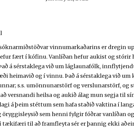
nsóknarmiðstöðvar vinnumarkaðarins er dregin 
fur fært í kófinu.
Vanlíðan hefur aukist og stórir 
. Það á sérstaklega við um láglaunafólk, innflytjen
æði heimavið og í vinnu
.
Þ
að
á
sérstaklega við um 
irunnar; s.s. umönnunarstörf og verslunarstörf, og
t að versnandi heilsa og aukið álag mun segja til 
lagi á
þeim stéttum
sem hafa staðið vaktina í lang
g öryggisleysi
ð
sem henni fylgir fóðrar vanlíðan og
 tækifæri til að framfleyta sér er þannig ekki aðei