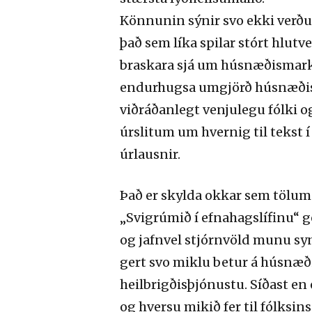
Könnunin sýnir svo ekki verðu
það sem líka spilar stórt hlutv
braskara sjá um húsnæðismarka
endurhugsa umgjörð húsnæðismál
viðráðanlegt venjulegu fólki o
úrslitum um hvernig til tekst 
úrlausnir.
Það er skylda okkar sem tölum 
„Svigrúmið
í efnahagslífinu
“ 
og jafnvel stjórnvöld munu syn
gert svo miklu betur á húsnæ
heilbrigðisþjónustu. S
íðast en 
og hversu mikið fer til fólksins