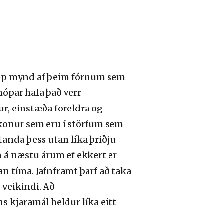
upp mynd af þeim fórnum sem
hópar hafa það verr
dur, einstæða foreldra og
konur sem eru í störfum sem
 standa
þess utan líka þriðju
sín á næstu árum
ef ekkert er
an tíma. Jafnframt þarf að taka
 veikindi. Að
ns kjaramál heldur líka eitt