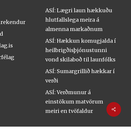
ASÍ: Lægri laun hækkuðu
hlutfallslega meira á
urekendur
almenna markaðnum
nd
ASÍ: Hækkun komugjalda í
ag.is
heilbrigðisþjónustunni
rfélag
vond skilaboð til launfólks
ASÍ: Sumargrillið hækkar í
verði
ASÍ: Verðmunur á
einstökum matvörum
Share
meiri en tvöfaldur