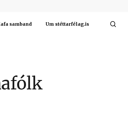
sea
afa samband
Um stéttarfélag.is
nafólk