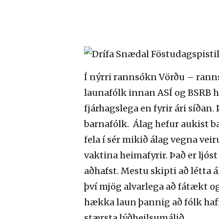
Í nýrri rannsókn Vörðu – ran
launafólk innan ASÍ og BSRB he
fjárhagslega en fyrir ári síðan
barnafólk.
Álag hefur aukist b
fela í sér mikið álag vegna ve
vaktina heimafyrir. Það er ljós
aðhafst. Mestu skipti að létta á
því mjög alvarlega að fátækt o
hækka
laun
þannig að fólk hafi
stærsta lýðheilsumálið.