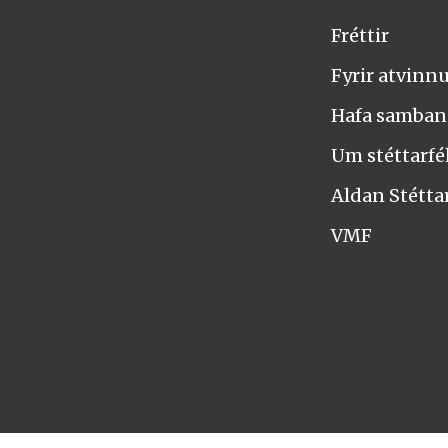
Fréttir
Fyrir atvinn
Hafa samba
Um stéttarfél
Aldan Stétta
VMF