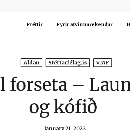
Fréttir
Fyrir atvinnurekendur
H
Aldan
Stéttarfélag.is
VMF
ll forseta – Lau
og kófið
January 21, 2022