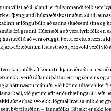
r um villst að
á Íslandi er
fullvinnandi fólk sem býr
erk er íþyngjandi húsnæðiskostnaður. Sú tilraunast
ðinn er löngu búin að sanna skaðsemi sína og kom
a frá grunni. Húsnæði á að vera fyrir fólk en ekk
g húsnæði á að vera
öruggt. Þ
etta er eitt stærsta 
í kjaraviðræðunum í haust; að stjórnvöld verði við 
fyrir launafólk að koma til kjaraviðræð
na nestuð 
getur ekki verið ráðandi þáttur eitt og sér eins o
gja hátt næstu mánuði. Við höfum tilfærslukerfi s
ðismarkaði, við getum eflt endurhæfingarúrræði,
ekki síst er það
svo ekki lögmál hversu mikið er grei
 sem býr til arðinn – launafólks. Fátækt er ekki lög