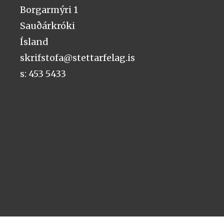
Borgarmýri 1
Sauðárkróki
Ísland
skrifstofa@stettarfelag.is
s: 453 5433