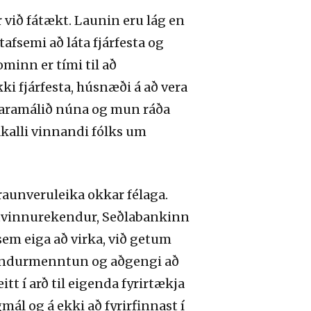
 við fátækt. Launin eru lág en
afsemi að láta fjárfesta og
inn er tími til að
i fjárfesta, húsnæði á að vera
kjaramálið núna og mun ráða
ákalli vinnandi fólks um
raunveruleika okkar félaga.
g atvinnurekendur, Seðlabankinn
em eiga að virka, við getum
 endurmenntun og aðgengi að
tt í arð til eigenda fyrirtækja
mál og á ekki að fyrirfinnast í