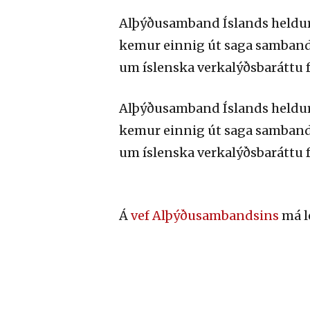
Alþýðusamband Íslands heldur u
kemur einnig út saga sambands
um íslenska verkalýðsbaráttu fr
Alþýðusamband Íslands heldur u
kemur einnig út saga sambands
um íslenska verkalýðsbaráttu fr
Á
vef Alþýðusambandsins
má l