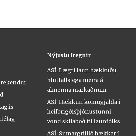
Nýjustu fregnir
ASÍ: Lægri laun hækkuðu
hlutfallslega meira á
urekendur
almenna markaðnum
nd
ASÍ: Hækkun komugjalda í
ag.is
heilbrigðisþjónustunni
rfélag
vond skilaboð til launfólks
ASÍ: Sumargrillið hækkar í