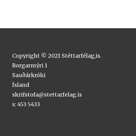
Copyright © 2021 Stéttarfélag,is.
Borgarmýri 1
Sauðárkróki
Ísland
skrifstofa@stettarfelag.is
s: 453 5433