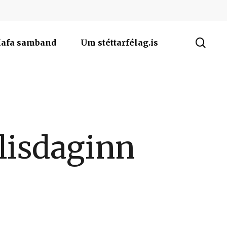
sea
afa samband
Um stéttarfélag.is
lisdaginn