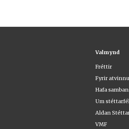
Valmynd
Fréttir
Fyrir atvinn
Hafa samba
Um stéttarfél
Aldan Stétta
VMF