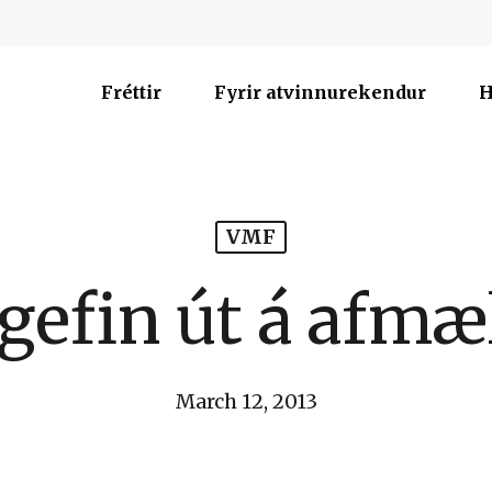
Fréttir
Fyrir atvinnurekendur
H
VMF
 gefin út á afmæ
March 12, 2013