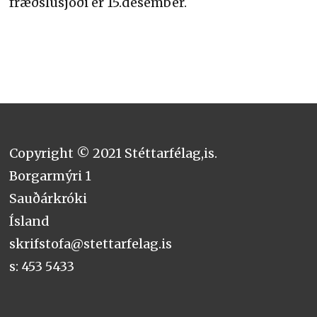
fræðslusjóði er 15.desember.
Copyright © 2021 Stéttarfélag,is.
Borgarmýri 1
Sauðárkróki
Ísland
skrifstofa@stettarfelag.is
s: 453 5433