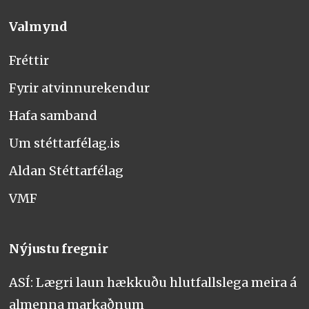
Valmynd
Fréttir
Fyrir atvinnurekendur
Hafa samband
Um stéttarfélag.is
Aldan Stéttarfélag
VMF
Nýjustu fregnir
ASÍ: Lægri laun hækkuðu hlutfallslega meira á
almenna markaðnum