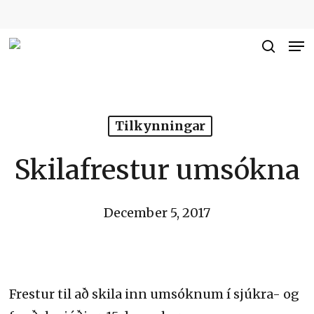
Skip
to
Me
Close
main
searc
Men
content
Tilkynningar
Skilafrestur umsókna
December 5, 2017
Frestur til að skila inn umsóknum í sjúkra- og