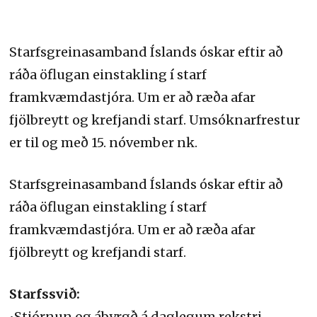
Starfsgreinasamband Íslands óskar eftir að
ráða öflugan einstakling í starf
framkvæmdastjóra. Um er að ræða afar
fjölbreytt og krefjandi starf. Umsóknarfrestur
er til og með 15. nóvember nk.
Starfsgreinasamband Íslands óskar eftir að
ráða öflugan einstakling í starf
framkvæmdastjóra. Um er að ræða afar
fjölbreytt og krefjandi starf.
Starfssvið:
•Stjórnun og ábyrgð á daglegum rekstri