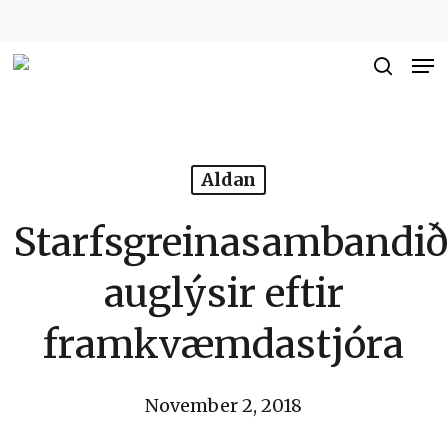
Skip
to
Me
Close
main
searc
Men
content
Aldan
Starfsgreinasambandi
auglýsir eftir
framkvæmdastjóra
November 2, 2018