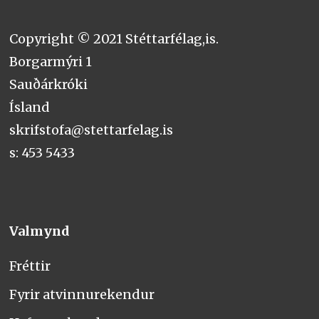
Copyright © 2021 Stéttarfélag,is.
Borgarmýri 1
Sauðárkróki
Ísland
skrifstofa@stettarfelag.is
s: 453 5433
Valmynd
Fréttir
Fyrir atvinnurekendur