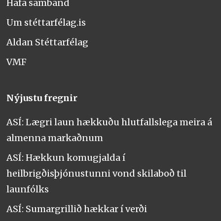
Hafa samband
Um stéttarfélag.is
Aldan Stéttarfélag
VMF
Nýjustu fregnir
ASÍ: Lægri laun hækkuðu hlutfallslega meira á
almenna markaðnum
ASÍ: Hækkun komugjalda í
heilbrigðisþjónustunni vond skilaboð til
launfólks
ASÍ: Sumargrillið hækkar í verði