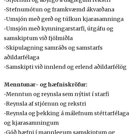
•Stefnumótun og framkvæmd ákvarðana
•Umsjón með gerð og túlkun kjarasamninga
•Umsjón með kynningarstarfi, útgáfu og
samskiptum við fjölmiðla
•Skipulagning samráðs og samstarfs
aðildarfélaga
•Samskipti við innlend og erlend aðildarfélög
Menntunar- og hæfniskröfur:
•Menntun og reynsla sem nýtist í starfi
•Reynsla af stjórnun og rekstri
•Reynsla og þekking á málefnum stéttarfélaga
og kjarasamningum
•Góð hæfni í mannlegum samskiptum og