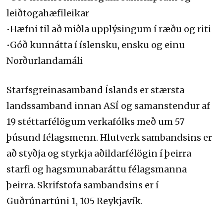
leiðtogahæfileikar
•Hæfni til að miðla upplýsingum í ræðu og riti
•Góð kunnátta í íslensku, ensku og einu
Norðurlandamáli
Starfsgreinasamband Íslands er stærsta
landssamband innan ASÍ og samanstendur af
19 stéttarfélögum verkafólks með um 57
þúsund félagsmenn. Hlutverk sambandsins er
að styðja og styrkja aðildarfélögin í þeirra
starfi og hagsmunabaráttu félagsmanna
þeirra. Skrifstofa sambandsins er í
Guðrúnartúni 1, 105 Reykjavík.