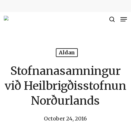
Skip
to
Me
Close
main
searc
Men
content
Aldan
Stofnanasamningur
við Heilbrigðisstofnun
Norðurlands
October 24, 2016