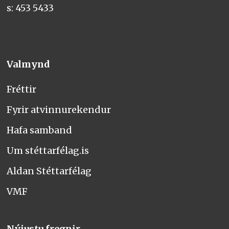
s: 453 5433
Valmynd
Fréttir
Fyrir atvinnurekendur
Hafa samband
Um stéttarfélag.is
Aldan Stéttarfélag
VMF
Nýjustu fregnir