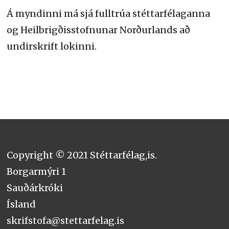
Á myndinni má sjá fulltrúa stéttarfélaganna
og Heilbrigðisstofnunar Norðurlands að
undirskrift lokinni.
Copyright © 2021 Stéttarfélag,is.
Borgarmýri 1
Sauðárkróki
Ísland
skrifstofa@stettarfelag.is