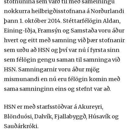
stofnunina sem varð til með sameiningu
nokkurra heilbrigðisstofnana á Norðurlandi
þann 1. október 2014. Stéttarfélögin Aldan,
Eining-Iðja, Framsýn og Samstaða voru áður
hvert og eitt með samning við þær stofnanir
sem urðu að HSN og því var nú í fyrsta sinn
sem félögin gengu saman til samninga við
HSN. Samningarnir voru áður mjög
mismunandi en nú eru félögin komin með
sama samninginn eins og stefnt var að.
HSN er með starfsstöðvar á Akureyri,
Blönduósi, Dalvík, Fjallabyggð, Húsavík og
Sauðárkróki.