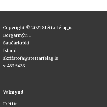
Copyright © 2021 Stéttarfélag,is.
Borgarmýri 1
Sauðárkróki
Ísland
skrifstofa@stettarfelag.is
s: 453 5433
Valmynd
Fréttir