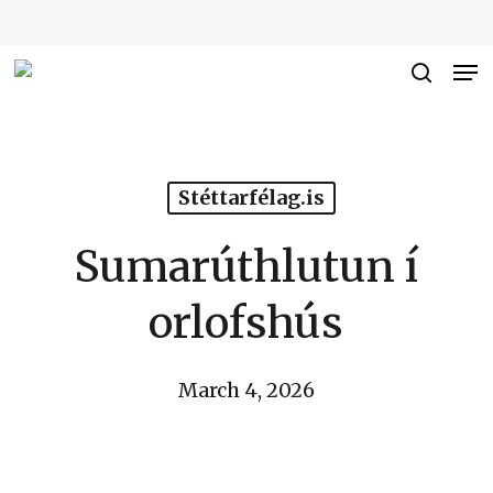
Skip
to
Me
Close
main
searc
Men
content
Stéttarfélag.is
Sumarúthlutun í
orlofshús
March 4, 2026