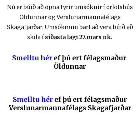
Nú er búið að opna fyrir umsóknir í orlofshús
Öldunnar og Verslunarmannafélags
Skagafjarðar. Umsóknum þarf að vera búið að
skila í
síðasta lagi
27.mars nk.
Smelltu hér
ef þú ert félagsmaður
Öldunnar
Smelltu hér
ef þú ert félagsmaður
Verslunarmannafélags Skagafjarðar