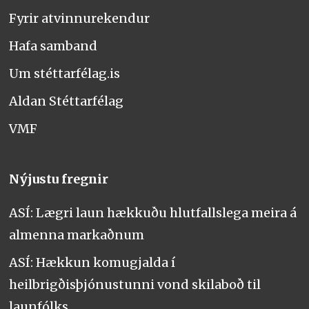
Fyrir atvinnurekendur
Hafa samband
Um stéttarfélag.is
Aldan Stéttarfélag
VMF
Nýjustu fregnir
ASÍ: Lægri laun hækkuðu hlutfallslega meira á
almenna markaðnum
ASÍ: Hækkun komugjalda í
heilbrigðisþjónustunni vond skilaboð til
launfólks