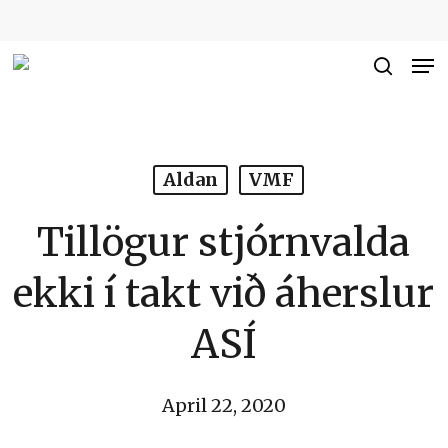
Skip
to
Me
Close
main
searc
Men
content
Aldan
VMF
Tillögur stjórnvalda
ekki í takt við áherslur
ASÍ
April 22, 2020