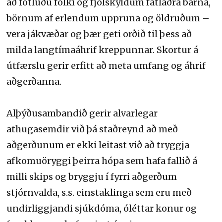
að fötluðu fólki og fjölskyldum fatlaðra barna,
börnum af erlendum uppruna og öldruðum –
vera jákvæðar og þær geti orðið til þess að
milda langtímaáhrif kreppunnar. Skortur á
útfærslu gerir erfitt að meta umfang og áhrif
aðgerðanna.
Alþýðusambandið gerir alvarlegar
athugasemdir við þá staðreynd að með
aðgerðunum er ekki leitast við að tryggja
afkomuöryggi þeirra hópa sem hafa fallið á
milli skips og bryggju í fyrri aðgerðum
stjórnvalda, s.s. einstaklinga sem eru með
undirliggjandi sjúkdóma, óléttar konur og