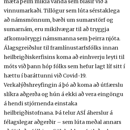
mæta þeim mikla vanda sem blasir við á
vinnumarkaði. Tillögur sem lúta sérstaklega
að námsmönnum, bæði um sumarstörf og
sumarnám, eru mikilvægar til að tryggja
afkomuöryggi námsmanna sem þeirra njóta.
Álagsgreiðslur til framlínustarfsfólks innan
heilbrigðiskerfisins koma að einhverju leyti til
móts við þann hóp fólks sem hefur lagt líf sitt í
hættu í baráttunni við Covid-19.
Verkalýðshreyfingin á þó að koma að útfærslu
slíkra aðgerða og hún á ekki að vera eingöngu
á hendi stjórnenda einstaka
heilbrigðistofnana. Þá telur ASÍ áherslur á
félagslegar aðgerðir – sem lúta meðal annars