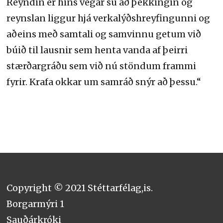
Reyndin er hins vegar sú að þekkingin og
reynslan liggur hjá verkalýðshreyfingunni og
aðeins með samtali og samvinnu getum við
búið til lausnir sem henta vanda af þeirri
stærðargráðu sem við nú stöndum frammi
fyrir. Krafa okkar um samráð snýr að þessu.“
Copyright © 2021 Stéttarfélag,is.
Borgarmýri 1
Sauðárkróki