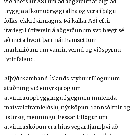
við áherslur ASÍ um að aðgerðirnar eigi að
tryggja afkomuöryggi allra og vera í þágu
fólks, ekki fjármagns. Þá kallar ASÍ eftir
ítarlegri útfærslu á aðgerðunum svo hægt sé
að meta hvort þær nái framsettum
markmiðum um varnir, vernd og viðspyrnu
fyrir Ísland.
Alþýðusamband Íslands styður tillögur um
stuðning við einyrkja og um
atvinnuuppbyggingu í gegnum innlenda
matvælaframleiðslu, nýsköpun, rannsóknir og
listir og menningu. Þessar tillögur um
atvinnusköpun eru hins vegar fjarri því að