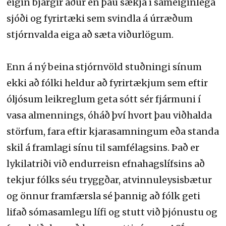
eigin bjargir áður en þau sækja í sameiginlega
sjóði og fyrirtæki sem svindla á úrræðum
stjórnvalda eiga að sæta viðurlögum.
Enn á ný beina stjórnvöld stuðningi sínum
ekki að fólki heldur að fyrirtækjum sem eftir
óljósum leikreglum geta sótt sér fjármuni í
vasa almennings, óháð því hvort þau viðhalda
störfum, fara eftir kjarasamningum eða standa
skil á framlagi sínu til samfélagsins. Það er
lykilatriði við endurreisn efnahagslífsins að
tekjur fólks séu tryggðar, atvinnuleysisbætur
og önnur framfærsla sé þannig að fólk geti
lifað sómasamlegu lífi og stutt við þjónustu og