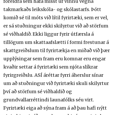
foreldra sem hafa misst úr vinnu vegna
takmarkaðs leikskóla- og skólastarfs. Þótt
komið sé til móts við lítil fyrirtæki, sem er vel,
er sá stuðningur ekki skilyrtur við að störfum
sé viðhaldið. Ekki liggur fyrir útfærsla á
tillögum um skattaafslætti í formi frestunar á
skattgreiðslum til fyrirtækja en miðað við þær
upplýsingar sem fram eru komnar eru engar
kvaðir settar á fyrirtæki sem njóta slíkrar
fyrirgreiðslu. ASÍ áréttar fyrri áherslur sínar
um að stuðningur við fyrirtæki skuli skilyrtur
því að störfum sé viðhaldið og
grundvallarréttindi launafólks séu virt.
Fyrirtæki eiga að sýna fram á að þau hafi nýtt