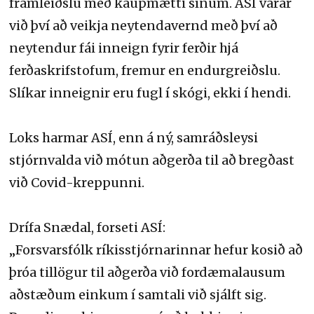
framleiðslu með kaupmætti sínum. ASÍ varar
við því að veikja neytendavernd með því að
neytendur fái inneign fyrir ferðir hjá
ferðaskrifstofum, fremur en endurgreiðslu.
Slíkar inneignir eru fugl í skógi, ekki í hendi.
Loks harmar ASÍ, enn á ný, samráðsleysi
stjórnvalda við mótun aðgerða til að bregðast
við Covid-kreppunni.
Drífa Snædal, forseti ASÍ:
„Forsvarsfólk ríkisstjórnarinnar hefur kosið að
þróa tillögur til aðgerða við fordæmalausum
aðstæðum einkum í samtali við sjálft sig.