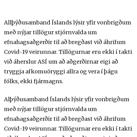
Allþýðusamband Íslands lýsir yfir vonbrigðum
með nýjar tillögur stjórnvalda um
efnahagsaðgerðir til að bregðast við áhrifum
Covid-19 veirunnar. Tillögurnar eru ekki í takti
við áherslur ASÍ um að aðgerðirnar eigi að
tryggja afkomuöryggi allra og vera í þágu
fólks, ekki fjármagns.
Alþýðusamband Íslands lýsir yfir vonbrigðum
með nýjar tillögur stjórnvalda um
efnahagsaðgerðir til að bregðast við áhrifum
Covid-19 veirunnar. Tillögurnar eru ekki í takti