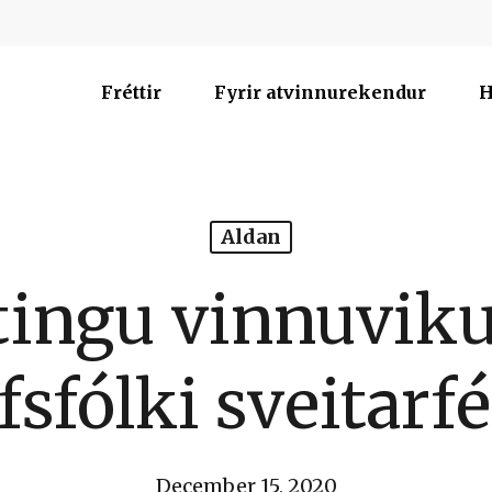
Fréttir
Fyrir atvinnurekendur
H
Aldan
tingu vinnuviku
fsfólki sveitarf
December 15, 2020