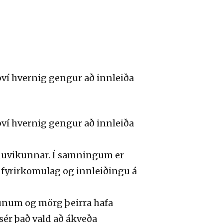
ví hvernig gengur að innleiða
ví hvernig gengur að innleiða
nnuvikunnar. Í samningum er
m fyrirkomulag og innleiðingu á
gunum og mörg þeirra hafa
ér það vald að ákveða