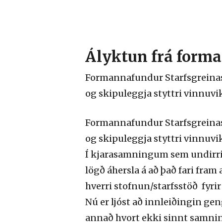
Ályktun frá form
Formannafundur Starfsgreinas
og skipuleggja styttri vinnuvi
Formannafundur Starfsgreinas
og skipuleggja styttri vinnuvi
Í kjarasamningum sem undirrit
lögð áhersla á að það fari fra
hverri stofnun/starfsstöð fyrir 
Nú er ljóst að innleiðingin ge
annað hvort ekki sinnt samnin