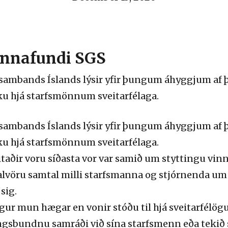
annafundi SGS
ambands Íslands lýsir yfir þungum áhyggjum af þ
ku hjá starfsmönnum sveitarfélaga.
ambands Íslands lýsir yfir þungum áhyggjum af þ
ku hjá starfsmönnum sveitarfélaga.
aðir voru síðasta vor var samið um styttingu vi
m alvöru samtal milli starfsmanna og stjórnenda u
sig.
ngur mun hægar en vonir stóðu til hjá sveitarfélö
gsbundnu samráði við sína starfsmenn eða tekið s