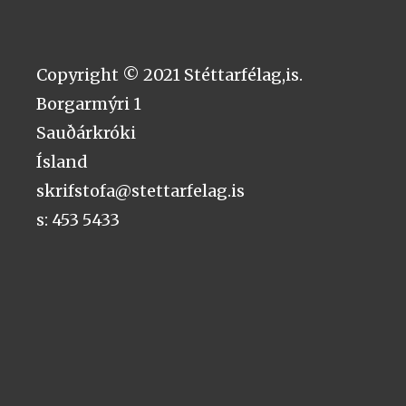
Copyright © 2021 Stéttarfélag,is.
Borgarmýri 1
Sauðárkróki
Ísland
skrifstofa@stettarfelag.is
s: 453 5433