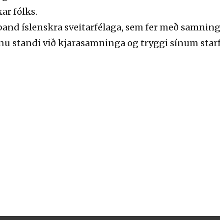
r fólks.
and íslenskra sveitarfélaga, sem fer með samnin
ndinu standi við kjarasamninga og tryggi sínum s