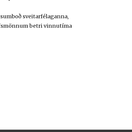
gsumboð sveitarfélaganna,
tarfsmönnum betri vinnutíma