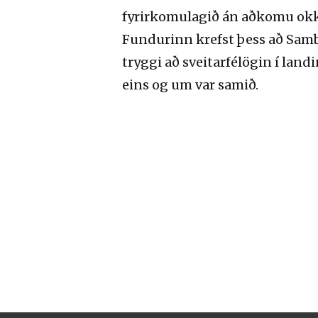
fyrirkomulagið án aðkomu okka
Fundurinn krefst þess að Samb
tryggi að sveitarfélögin í la
eins og um var samið.