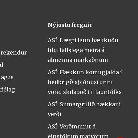
Nýjustu fregnir
ASÍ: Lægri laun hækkuðu
hlutfallslega meira á
urekendur
almenna markaðnum
nd
ASÍ: Hækkun komugjalda í
ag.is
heilbrigðisþjónustunni
rfélag
vond skilaboð til launfólks
ASÍ: Sumargrillið hækkar í
verði
ASÍ: Verðmunur á
einstökum matvörum