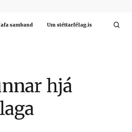
sea
afa samband
Um stéttarfélag.is
nnar hjá
élaga