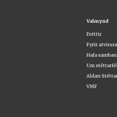
Valmynd
Fréttir
Fyrir atvinn
Hafa samba
Um stéttarfél
Aldan Stétta
VMF