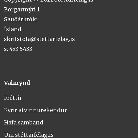
Borgarmýri 1
Sauðárkróki
Ísland
skrifstofa@stettarfelag.is
s: 453 5433
Valmynd
Fréttir
Fyrir atvinnurekendur
Hafa samband
Um stéttarfélag.is