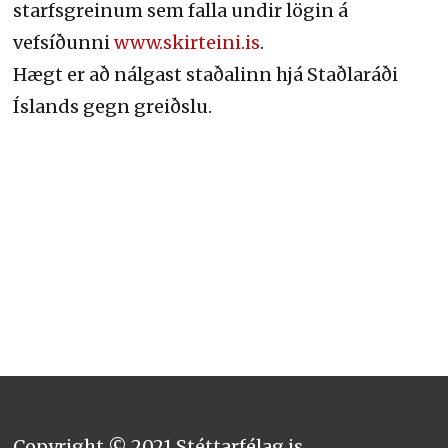
starfsgreinum sem falla undir lögin á
vefsíðunni
www.skirteini.is
.
Hægt er að nálgast staðalinn hjá Staðlaráði
Íslands gegn greiðslu.
Copyright © 2021 Stéttarfélag,is.