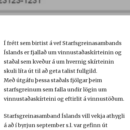
Í frétt sem birtist á vef Starfsgreinasambands
Íslands er fjallað um vinnustaðaskírteinin og
staðal sem kveður á um hvernig skírteinin
skuli líta út til að geta talist fullgild.
Með útgáfu þessa staðals fjölgar þeim
starfsgreinum sem falla undir lögin um
vinnustaðaskírteini og eftirlit á vinnustöðum.
Starfsgreinasamband Íslands vill vekja athygli
á að í byrjun september s.l. var gefinn út