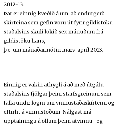
2012-13.
Þar er einnig kveðið á um að endurgerð
skírteina sem gefin voru út fyrir gildistöku
staðalsins skuli lokið sex mánuðum frá
gildistöku hans,
þ.e. um mánaðarmótin mars-apríl 2013.
Einnig er vakin athygli á að með útgáfu
staðalsins fjölgar þeim starfsgreinum sem
falla undir lögin um vinnustaðaskírteini og
eftirlit á vinnustöðum. Nálgast má
upptalningu á öllum þeim atvinnu- og