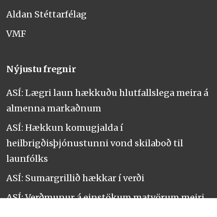
Aldan Stéttarfélag
VMF
Nýjustu fregnir
ASÍ: Lægri laun hækkuðu hlutfallslega meira á
almenna markaðnum
ASÍ: Hækkun komugjalda í
heilbrigðisþjónustunni vond skilaboð til
launfólks
ASÍ: Sumargrillið hækkar í verði
ASÍ: Verðmunur á einstökum matvörum meiri
en tvöfaldur