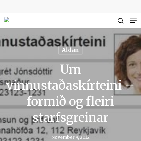
Skip
to
Me
Close
main
searc
Men
content
Aldan
Um
vinnustaðaskírteini –
formið og fleiri
starfsgreinar
November 9, 2012