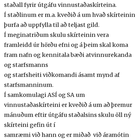
staðall fyrir útgáfu vinnustaðaskírteina.
Í staðlinum er m.a. kveðið á um hvað skírteinin
þurfa að uppfylla til að teljast gild.
Í meginatriðum skulu skírteinin vera
framleidd úr hörðu efni og á þeim skal koma
fram nafn og kennitala bæði atvinnurekanda
og starfsmanns
og starfsheiti viðkomandi ásamt mynd af
starfsmanninum.
Í samkomulagi ASÍ og SA um
vinnustaðaskírteini er kveðið á um að þremur
mánuðum eftir útgáfu staðalsins skulu öll ný
skírteini gefin út í
samræmi við hann og er miðað við áramótin