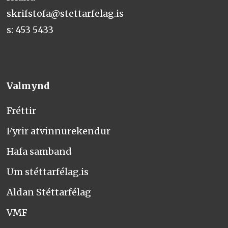
skrifstofa@stettarfelag.is
s: 453 5433
Valmynd
Fréttir
Fyrir atvinnurekendur
Hafa samband
Um stéttarfélag.is
Aldan Stéttarfélag
VMF