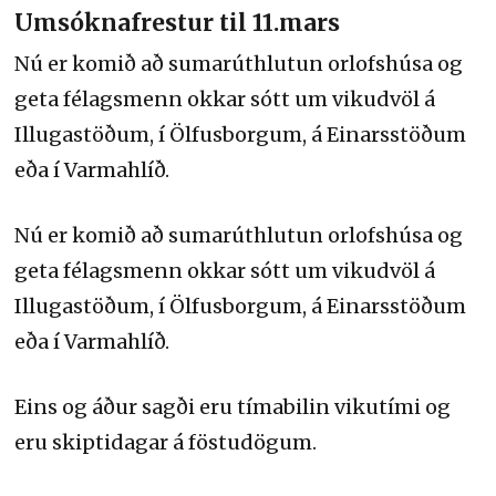
Umsóknafrestur til 11.mars
Nú er komið að sumarúthlutun orlofshúsa og
geta félagsmenn okkar sótt um vikudvöl á
Illugastöðum, í Ölfusborgum, á Einarsstöðum
eða í Varmahlíð.
Nú er komið að sumarúthlutun orlofshúsa og
geta félagsmenn okkar sótt um vikudvöl á
Illugastöðum, í Ölfusborgum, á Einarsstöðum
eða í Varmahlíð.
Eins og áður sagði eru tímabilin vikutími og
eru skiptidagar á föstudögum.