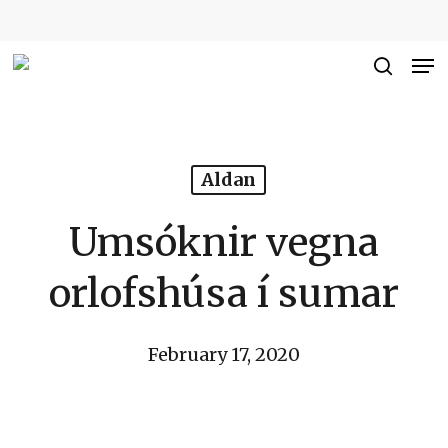
Skip
to
Me
Close
main
searc
Men
content
Aldan
Umsóknir vegna
orlofshúsa í sumar
February 17, 2020