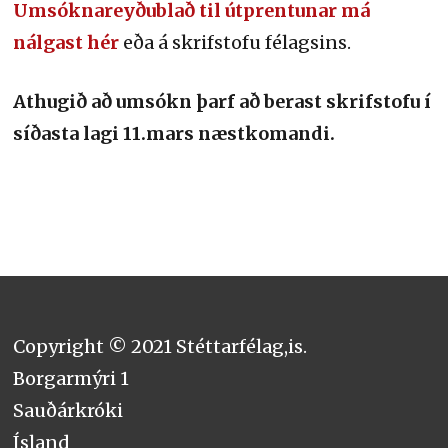
Umsóknareyðublað til útprentunar má
nálgast hér
eða á skrifstofu félagsins.
Athugið að umsókn þarf að berast skrifstofu í
síðasta lagi 11.mars næstkomandi.
Copyright © 2021 Stéttarfélag,is.
Borgarmýri 1
Sauðárkróki
Ísland