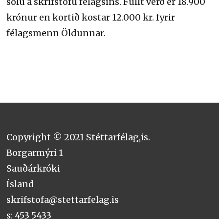
sölu á skrifstofu félagsins. Fullt verð er 18.900
krónur en kortið kostar 12.000 kr. fyrir
félagsmenn Öldunnar.
Copyright © 2021 Stéttarfélag,is.
Borgarmýri 1
Sauðárkróki
Ísland
skrifstofa@stettarfelag.is
s: 453 5433