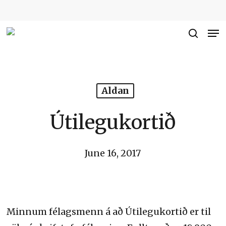
Skip
to
Me
Close
main
searc
Men
content
Aldan
Útilegukortið
June 16, 2017
Minnum félagsmenn á að Útilegukortið er til