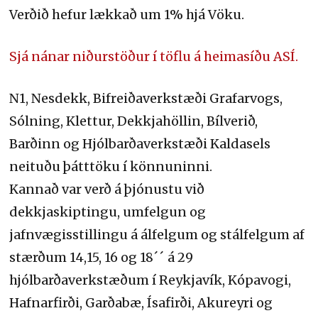
Verðið hefur lækkað um 1% hjá Vöku.
Sjá nánar niðurstöður í töflu á heimasíðu ASÍ.
N1, Nesdekk, Bifreiðaverkstæði Grafarvogs,
Sólning, Klettur, Dekkjahöllin, Bílverið,
Barðinn og Hjólbarðaverkstæði Kaldasels
neituðu þátttöku í könnuninni.
Kannað var verð á þjónustu við
dekkjaskiptingu, umfelgun og
jafnvægisstillingu á álfelgum og stálfelgum af
stærðum 14,15, 16 og 18´´ á 29
hjólbarðaverkstæðum í Reykjavík, Kópavogi,
Hafnarfirði, Garðabæ, Ísafirði, Akureyri og