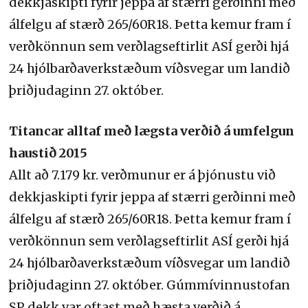
dekkjaskipti fyrir jeppa af stærri gerðinni með
álfelgu af stærð 265/60R18. Þetta kemur fram í
verðkönnun sem verðlagseftirlit ASÍ gerði hjá
24 hjólbarðaverkstæðum víðsvegar um landið
þriðjudaginn 27. október.
Titancar alltaf með lægsta verðið á umfelgun
haustið 2015
Allt að 7.179 kr. verðmunur er á þjónustu við
dekkjaskipti fyrir jeppa af stærri gerðinni með
álfelgu af stærð 265/60R18. Þetta kemur fram í
verðkönnun sem verðlagseftirlit ASÍ gerði hjá
24 hjólbarðaverkstæðum víðsvegar um landið
þriðjudaginn 27. október. Gúmmívinnustofan
SP dekk var oftast með hæsta verðið á