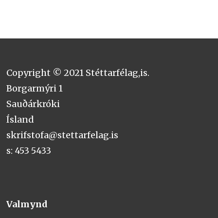
Copyright © 2021 Stéttarfélag,is.
Borgarmýri 1
Sauðárkróki
Ísland
skrifstofa@stettarfelag.is
s: 453 5433
Valmynd