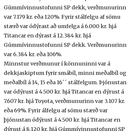
Gúmmívinnustofunni SP dekk, verðmunurinn
var 7.179 kr. eða 120%. Fyrir stálfelgu af sömu
stærð var ódýrast að umfelga á 6.000 kr. hjá
Titancar en dýrast á 12.384 kr. hjá
Gúmmívinnustofunni SP dekk. Verðmunurinn
var 6.384 kr. eða 106%.
Minnstur verðmunur í könnuninni var á
dekkjaskiptum fyrir smábíl, minni meðalbíl og
meðalbíl á 14, 15 eða 16´´ stálfelgum. Þjónustan
var ódýrust á 4.500 kr. hjá Titancar en dýrust á
7.607 kr. hjá Toyota, verðmunurinn var 3.107 kr.
eða 69%. Fyrir álfelgu af sömu stærð var
þjónustan ódýrust á 4.500 kr. hjá Titancar en
dýrust á 8.120 kr. hjá Gúmmívinnustofunni SP