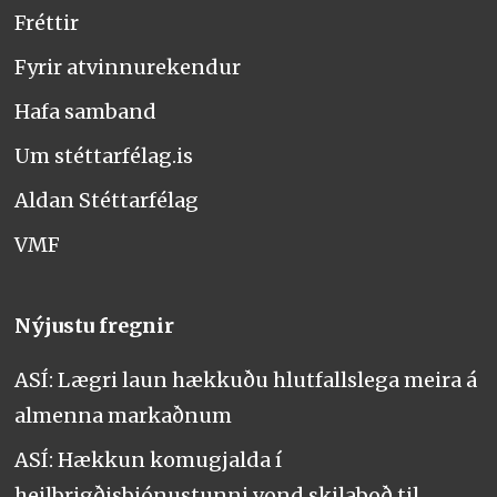
Fréttir
Fyrir atvinnurekendur
Hafa samband
Um stéttarfélag.is
Aldan Stéttarfélag
VMF
Nýjustu fregnir
ASÍ: Lægri laun hækkuðu hlutfallslega meira á
almenna markaðnum
ASÍ: Hækkun komugjalda í
heilbrigðisþjónustunni vond skilaboð til