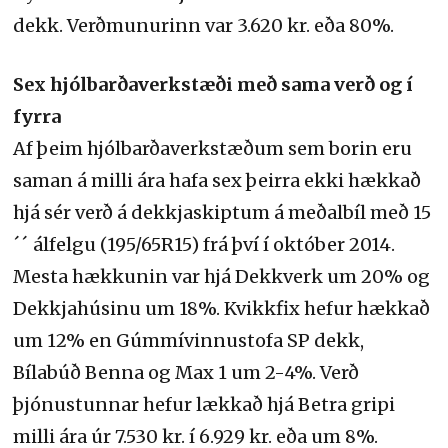
dekk. Verðmunurinn var 3.620 kr. eða 80%.
Sex hjólbarðaverkstæði með sama verð og í
fyrra
Af þeim hjólbarðaverkstæðum sem borin eru
saman á milli ára hafa sex þeirra ekki hækkað
hjá sér verð á dekkjaskiptum á meðalbíl með 15
´´ álfelgu (195/65R15) frá því í október 2014.
Mesta hækkunin var hjá Dekkverk um 20% og
Dekkjahúsinu um 18%. Kvikkfix hefur hækkað
um 12% en Gúmmívinnustofa SP dekk,
Bílabúð Benna og Max 1 um 2-4%. Verð
þjónustunnar hefur lækkað hjá Betra gripi
milli ára úr 7.530 kr. í 6.929 kr. eða um 8%.