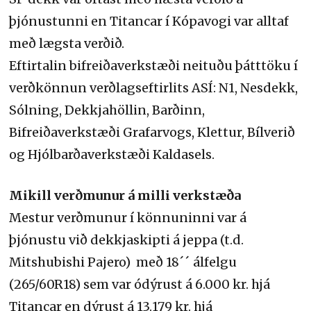
þjónustunni en Titancar í Kópavogi var alltaf
með lægsta verðið.
Eftirtalin bifreiðaverkstæði neituðu þátttöku í
verðkönnun verðlagseftirlits ASÍ: N1, Nesdekk,
Sólning, Dekkjahöllin, Barðinn,
Bifreiðaverkstæði Grafarvogs, Klettur, Bílverið
og Hjólbarðaverkstæði Kaldasels.
Mikill verðmunur á milli verkstæða
Mestur verðmunur í könnuninni var á
þjónustu við dekkjaskipti á jeppa (t.d.
Mitshubishi Pajero) með 18´´ álfelgu
(265/60R18) sem var ódýrust á 6.000 kr. hjá
Titancar en dýrust á 13.179 kr. hjá