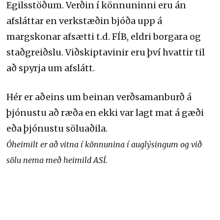
Egilsstöðum. Verðin í könnuninni eru án
afsláttar en verkstæðin bjóða upp á
margskonar afsætti t.d. FÍB, eldri borgara og
staðgreiðslu. Viðskiptavinir eru því hvattir til
að spyrja um afslátt.
Hér er aðeins um beinan verðsamanburð á
þjónustu að ræða en ekki var lagt mat á gæði
eða þjónustu söluaðila.
Óheimilt er að vitna í könnunina í auglýsingum og við
sölu nema með heimild ASÍ.