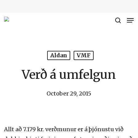
Skip
to
Me
Close
main
searc
Men
content
Aldan
VMF
Verð á umfelgun
October 29, 2015
Allt að 7.179 kr. verðmunur er á þjónustu við