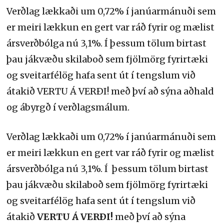
Verðlag lækkaði um 0,72% í janúarmánuði sem
er meiri lækkun en gert var ráð fyrir og mælist
ársverðbólga nú 3,1%. Í þessum tölum birtast
þau jákvæðu skilaboð sem fjölmörg fyrirtæki
og sveitarfélög hafa sent út í tengslum við
átakið VERTU Á VERÐI! með því að sýna aðhald
og ábyrgð í verðlagsmálum.
Verðlag lækkaði um 0,72% í janúarmánuði sem
er meiri lækkun en gert var ráð fyrir og mælist
ársverðbólga nú 3,1%. Í þessum tölum birtast
þau jákvæðu skilaboð sem fjölmörg fyrirtæki
og sveitarfélög hafa sent út í tengslum við
átakið
VERTU Á VERÐI!
með því að sýna