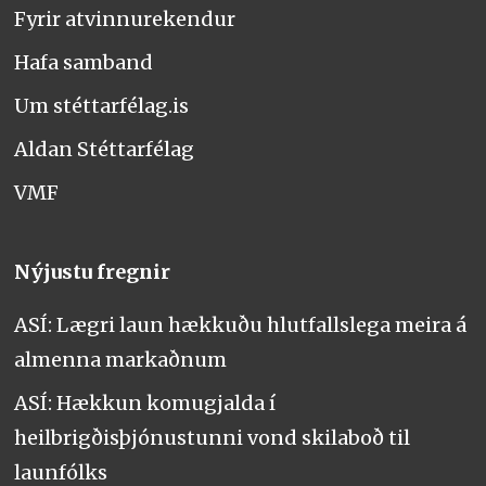
Fyrir atvinnurekendur
Hafa samband
Um stéttarfélag.is
Aldan Stéttarfélag
VMF
Nýjustu fregnir
ASÍ: Lægri laun hækkuðu hlutfallslega meira á
almenna markaðnum
ASÍ: Hækkun komugjalda í
heilbrigðisþjónustunni vond skilaboð til
launfólks