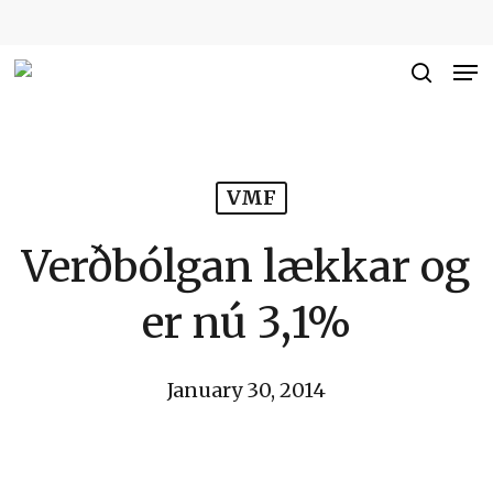
Skip
to
Me
Close
main
searc
Men
content
VMF
Verðbólgan lækkar og
er nú 3,1%
January 30, 2014