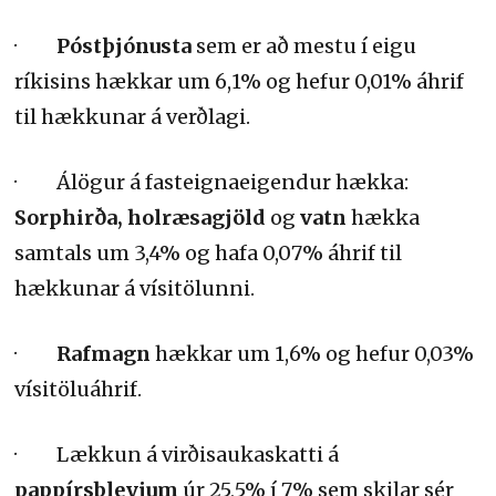
·
Póstþjónusta
sem er að mestu í eigu
ríkisins hækkar um 6,1% og hefur 0,01% áhrif
til hækkunar á verðlagi.
· Álögur á fasteignaeigendur hækka:
Sorphirða, holræsagjöld
og
vatn
hækka
samtals um 3,4% og hafa 0,07% áhrif til
hækkunar á vísitölunni.
·
Rafmagn
hækkar um 1,6% og hefur 0,03%
vísitöluáhrif.
· Lækkun á virðisaukaskatti á
pappírsbleyjum
úr 25,5% í 7% sem skilar sér