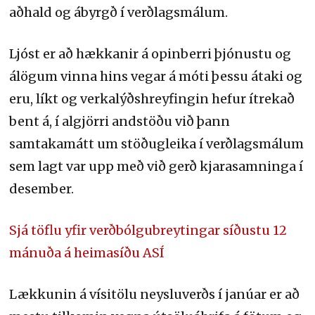
aðhald og ábyrgð í verðlagsmálum.
Ljóst er að hækkanir á opinberri þjónustu og
álögum vinna hins vegar á móti þessu átaki og
eru, líkt og verkalýðshreyfingin hefur ítrekað
bent á, í algjörri andstöðu við þann
samtakamátt um stöðugleika í verðlagsmálum
sem lagt var upp með við gerð kjarasamninga í
desember.
Sjá töflu yfir verðbólgubreytingar síðustu 12
mánuða á heimasíðu ASÍ
Lækkunin á vísitölu neysluverðs í janúar er að