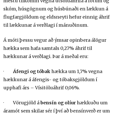
mestu tilkomin vegna útsöluáhrifa á fötum og
skóm, húsgögnum og húsbúnaði en lækkun á
flugfargjöldum og eldsneyti hefur einnig áhrif
til lækkunar á verðlagi í mánuðinum.
Á móti þessu vegur að ýmsar opinbera álögur
hækka sem hafa samtals 0,27% áhrif til
hækkunar á verðlagi. Þar á meðal eru:
·
Áfengi og tóbak
hækka um 1,7% vegna
hækkunar á áfengis- og tóbaksgjöldum í
upphafi árs – Vísitöluáhrif 0,06%.
· Vörugjöld á
bensín og olíur
hækkuðu um
áramót sem skilar sér í því að bensínverð er um