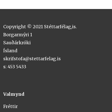
Copyright © 2021 Stéttarfélag,is.
Borgarmýri 1
Sauðárkróki
Ísland
skrifstofa@stettarfelag.is
s: 453 5433
Valmynd
Fréttir