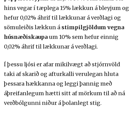
hins vegar í tæplega 15% lækkun á bleyjum og
hefur 0,02% áhrif til lækkunar á verðlagi og
sömuleiðis lækkun á
stimpilgjöldum vegna
húsnæðiskaupa
um 10% sem hefur einnig
0,02% áhrif til lækkunar á verðlagi.
Í þessu ljósi er afar mikilvægt að stjórnvöld
taki af skarið og afturkalli verulegan hluta
þessara hækkanna og leggi þannig með
áþreifanlegum hætti sitt af mörkum til að ná
verðbólgunni niður á þolanlegt stig.