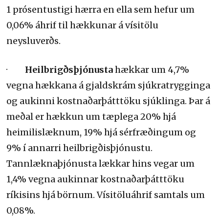
1 prósentustigi hærra en ella sem hefur um
0,06% áhrif til hækkunar á vísitölu
neysluverðs.
·
Heilbrigðsþjónusta
hækkar um 4,7%
vegna hækkana á gjaldskrám sjúkratrygginga
og aukinni kostnaðarþátttöku sjúklinga. Þar á
meðal er hækkun um tæplega 20% hjá
heimilislæknum, 19% hjá sérfræðingum og
9% í annarri heilbrigðisþjónustu.
Tannlæknaþjónusta lækkar hins vegar um
1,4% vegna aukinnar kostnaðarþátttöku
ríkisins hjá börnum. Vísitöluáhrif samtals um
0,08%.