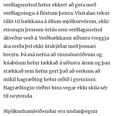
verðlagsnefnd hefur ekkert að gera með
verðlagningu á flestum þeirra. Vísitalan tekur
tillit til hækkana á öllum mjólkurvörum, ekki
einungis þessum örfáu sem verðlagsnefnd
ákveður verð á. Verðhækkanir síðustu tveggja
ára verða því ekki útskýrðar með þessari
breytu. Þá má nefna að vinnslustöðvum og
kúabúum hefur fækkað á síðustu árum og þau
stækkað sem hefur gert það að verkum að
mikil hagræðing hefur orðið í greininni.
Hagræðingin virðist hins vegar ekki skila sér
til neytenda.
Mjólkurframleiðendur eru undanþegnir