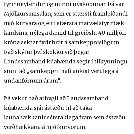
fyrir neytendur og minni nýsköpunar. Þá var
Mjólkursamsalan, sem er stærsti framleiðandi
mjólkurvara og eitt stærsta matvælafyrirtæki
landsins, nýlega dæmd til greiðslu 40 milljón
króna sektar fyrir brot á samkeppnislögum.
Það skýtur því skökku við þegar
Landssamband kúabænda segir í tilkynningu
sinni að „samkeppni hafi aukist verulega á
undanförnum árum“.
Þá vekur það athygli að Landssamband
kúabænda sjái ástæðu til að taka
launahækkanir sérstaklega fram sem ástæðu
verðhækkana á mjólkurvörum.