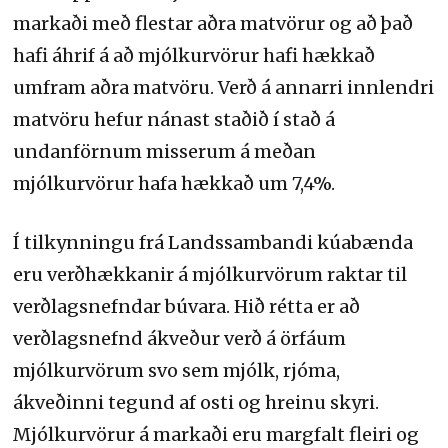
markaði með flestar aðra matvörur og að það
hafi áhrif á að mjólkurvörur hafi hækkað
umfram aðra matvöru. Verð á annarri innlendri
matvöru hefur nánast staðið í stað á
undanförnum misserum á meðan
mjólkurvörur hafa hækkað um 7,4%.
Í tilkynningu frá Landssambandi kúabænda
eru verðhækkanir á mjólkurvörum raktar til
verðlagsnefndar búvara. Hið rétta er að
verðlagsnefnd ákveður verð á örfáum
mjólkurvörum svo sem mjólk, rjóma,
ákveðinni tegund af osti og hreinu skyri.
Mjólkurvörur á markaði eru margfalt fleiri og