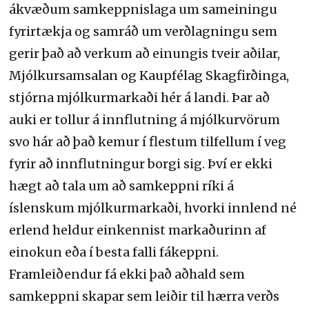
ákvæðum samkeppnislaga um sameiningu
fyrirtækja og samráð um verðlagningu sem
gerir það að verkum að einungis tveir aðilar,
Mjólkursamsalan og Kaupfélag Skagfirðinga,
stjórna mjólkurmarkaði hér á landi. Þar að
auki er tollur á innflutning á mjólkurvörum
svo hár að það kemur í flestum tilfellum í veg
fyrir að innflutningur borgi sig. Því er ekki
hægt að tala um að samkeppni ríki á
íslenskum mjólkurmarkaði, hvorki innlend né
erlend heldur einkennist markaðurinn af
einokun eða í besta falli fákeppni.
Framleiðendur fá ekki það aðhald sem
samkeppni skapar sem leiðir til hærra verðs