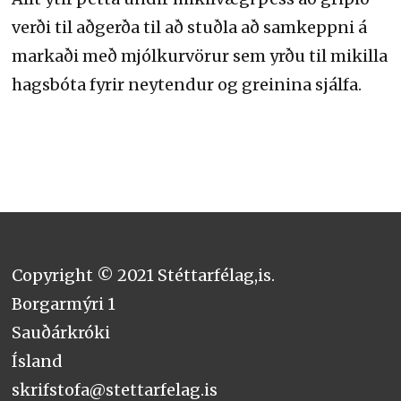
verði til aðgerða til að stuðla að samkeppni á
markaði með mjólkurvörur sem yrðu til mikilla
hagsbóta fyrir neytendur og greinina sjálfa.
Copyright © 2021 Stéttarfélag,is.
Borgarmýri 1
Sauðárkróki
Ísland
skrifstofa@stettarfelag.is