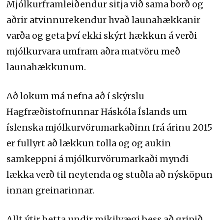
Mjólkurframleiðendur sitja við sama borð og
aðrir atvinnurekendur hvað launahækkanir
varða og geta því ekki skýrt hækkun á verði
mjólkurvara umfram aðra matvöru með
launahækkunum.
Að lokum má nefna að í skýrslu
Hagfræðistofnunnar Háskóla Íslands um
íslenska mjólkurvörumarkaðinn frá árinu 2015
er fullyrt að lækkun tolla og og aukin
samkeppni á mjólkurvörumarkaði myndi
lækka verð til neytenda og stuðla að nýsköpun
innan greinarinnar.
Allt ýtir þetta undir mikilvægi þess að gripið