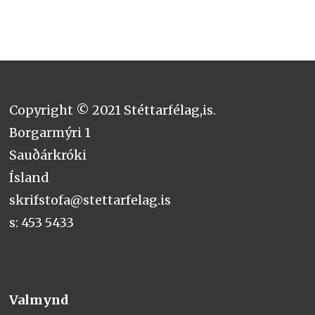
Copyright © 2021 Stéttarfélag,is.
Borgarmýri 1
Sauðárkróki
Ísland
skrifstofa@stettarfelag.is
s: 453 5433
Valmynd