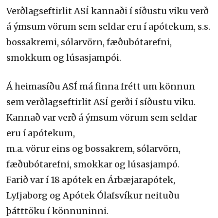
Verðlagseftirlit ASÍ kannaði í síðustu viku verð
á ýmsum vörum sem seldar eru í apótekum, s.s.
bossakremi, sólarvörn, fæðubótarefni,
smokkum og lúsasjampói.
Á heimasíðu ASÍ má finna frétt um könnun
sem verðlagseftirlit ASÍ gerði í síðustu viku.
Kannað var verð á ýmsum vörum sem seldar
eru í apótekum,
m.a. vörur eins og bossakrem, sólarvörn,
fæðubótarefni, smokkar og lúsasjampó.
Farið var í 18 apótek en Árbæjarapótek,
Lyfjaborg og Apótek Ólafsvíkur neituðu
þátttöku í könnuninni.