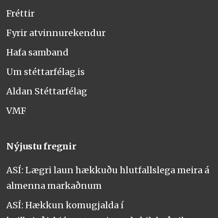
Fréttir
Fyrir atvinnurekendur
Hafa samband
Um stéttarfélag.is
Aldan Stéttarfélag
VMF
Nýjustu fregnir
ASÍ: Lægri laun hækkuðu hlutfallslega meira á
almenna markaðnum
ASÍ: Hækkun komugjalda í