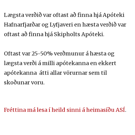
Lægsta verðið var oftast að finna hjá Apóteki
Hafnarfjarðar og Lyfjaveri en hæsta verðið var
oftast að finna hjá Skipholts Apóteki.
Oftast var 25-50% verðmunur á hæsta og
lægsta verði á milli apótekanna en ekkert
apótekanna átti allar vörurnar sem til
skoðunar voru.
Fréttina má lesa í heild sinni á heimasíðu ASÍ
.