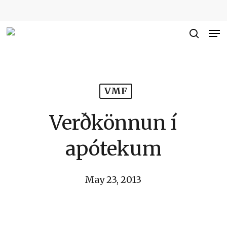
Skip
to
Me
Close
main
searc
Men
content
VMF
Verðkönnun í
apótekum
May 23, 2013