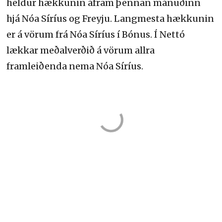
heldur hækkunin áfram þennan mánuðinn
hjá Nóa Síríus og Freyju. Langmesta hækkunin
er á vörum frá Nóa Síríus í Bónus. Í Nettó
lækkar meðalverðið á vörum allra
framleiðenda nema Nóa Síríus.