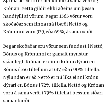
Sjá má að Nettó er hér komið á sama verð og
Krónan. Þetta gildir ekki aðeins um þessa
handfylli af vörum. Þegar 1363 vörur voru
skoðaðar sem finna má í bæði Nettó og
Krónunni voru 939, eða 69%, á sama verði.
Þegar skoðaðar eru vörur sem fundust í Nettó,
Bónus og Krónunni er gamalt mynstur
sjáanlegt: Krónan er einni krónu dýrari en
Bónus í 556 tilfellum af 617, eða í 90% tilfella.
Nýlundan er að Nettó er nú líka einni krónu
dýrari en Bónus í 72% tilfella. Nettó og Krónan
voru á sama verði í 79% tilfella í þessum síðari
samanburði.