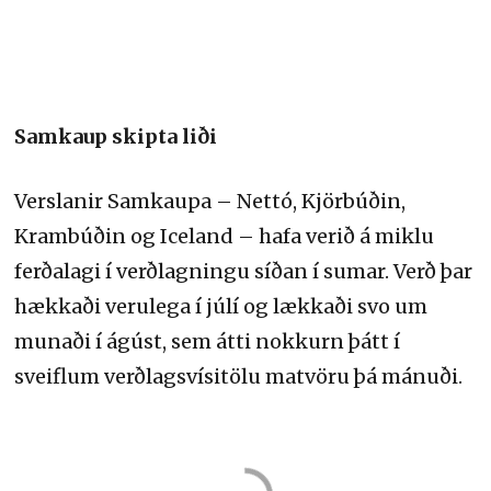
Samkaup skipta liði
Verslanir Samkaupa – Nettó, Kjörbúðin,
Krambúðin og Iceland – hafa verið á miklu
ferðalagi í verðlagningu síðan í sumar. Verð þar
hækkaði verulega í júlí og lækkaði svo um
munaði í ágúst, sem átti nokkurn þátt í
sveiflum verðlagsvísitölu matvöru þá mánuði.