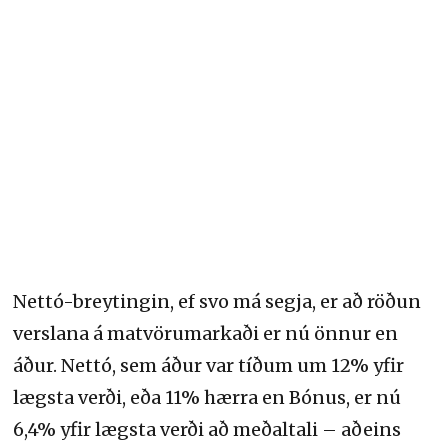
Nettó-breytingin, ef svo má segja, er að röðun
verslana á matvörumarkaði er nú önnur en
áður. Nettó, sem áður var tíðum um 12% yfir
lægsta verði, eða 11% hærra en Bónus, er nú
6,4% yfir lægsta verði að meðaltali – aðeins