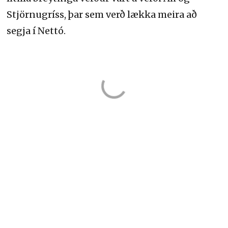
Stjörnugríss, þar sem verð lækka meira að
segja í Nettó.