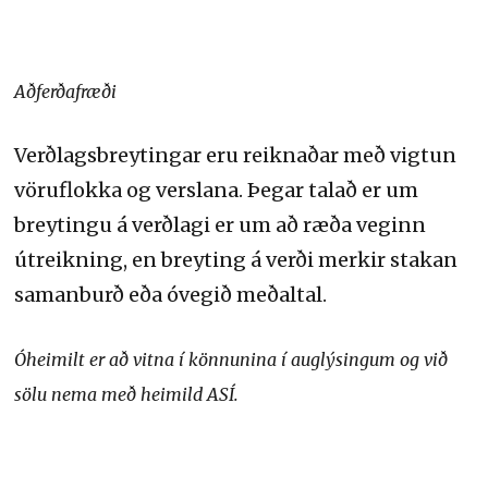
Aðferðafræði
Verðlagsbreytingar eru reiknaðar með vigtun
vöruflokka og verslana. Þegar talað er um
breytingu á verðlagi er um að ræða veginn
útreikning, en breyting á verði merkir stakan
samanburð eða óvegið meðaltal.
Óheimilt er að vitna í könnunina í auglýsingum og við
sölu nema með heimild ASÍ.