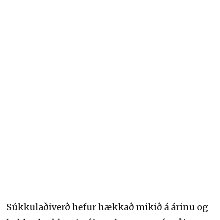
Súkkulaðiverð hefur hækkað mikið á árinu og