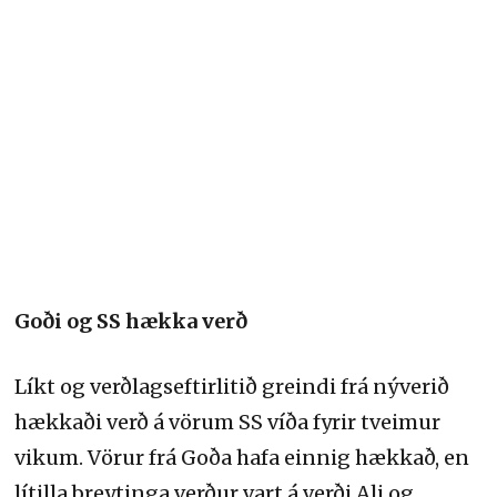
Goði og SS hækka verð
Líkt og verðlagseftirlitið greindi frá nýverið
hækkaði verð á vörum SS víða fyrir tveimur
vikum. Vörur frá Goða hafa einnig hækkað, en
lítilla breytinga verður vart á verði Ali og