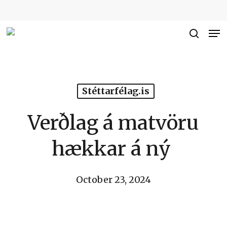
Skip
to
Me
Close
main
searc
Men
content
Stéttarfélag.is
Verðlag á matvöru
hækkar á ný
October 23, 2024