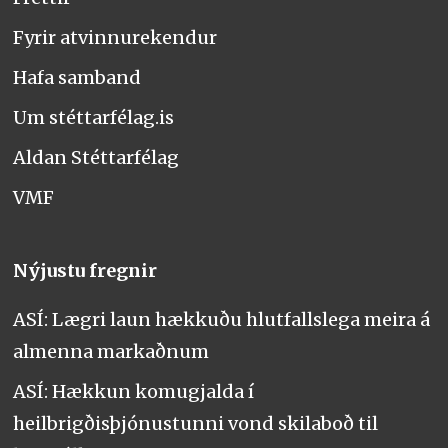
Fyrir atvinnurekendur
Hafa samband
Um stéttarfélag.is
Aldan Stéttarfélag
VMF
Nýjustu fregnir
ASÍ: Lægri laun hækkuðu hlutfallslega meira á
almenna markaðnum
ASÍ: Hækkun komugjalda í
heilbrigðisþjónustunni vond skilaboð til