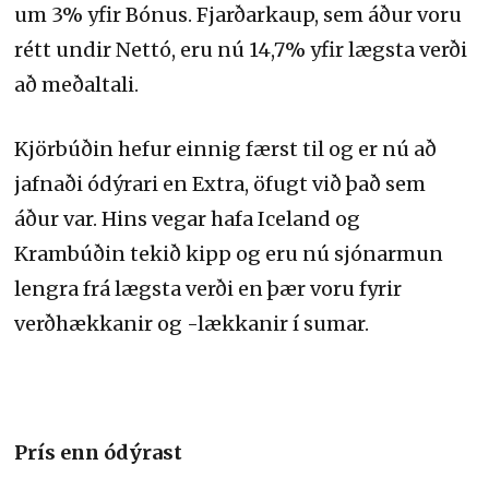
um 3% yfir Bónus. Fjarðarkaup, sem áður voru
rétt undir Nettó, eru nú 14,7% yfir lægsta verði
að meðaltali.
Kjörbúðin hefur einnig færst til og er nú að
jafnaði ódýrari en Extra, öfugt við það sem
áður var. Hins vegar hafa Iceland og
Krambúðin tekið kipp og eru nú sjónarmun
lengra frá lægsta verði en þær voru fyrir
verðhækkanir og -lækkanir í sumar.
Prís enn ódýrast