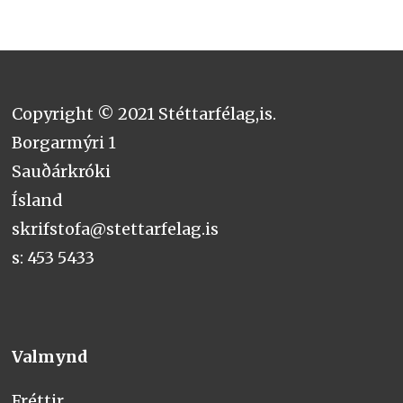
Copyright © 2021 Stéttarfélag,is.
Borgarmýri 1
Sauðárkróki
Ísland
skrifstofa@stettarfelag.is
s: 453 5433
Valmynd
Fréttir