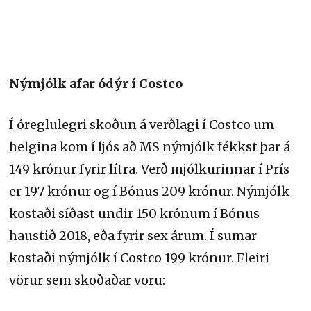
Nýmjólk afar ódýr í Costco
Í óreglulegri skoðun á verðlagi í Costco um
helgina kom í ljós að MS nýmjólk fékkst þar á
149 krónur fyrir lítra. Verð mjólkurinnar í Prís
er 197 krónur og í Bónus 209 krónur. Nýmjólk
kostaði síðast undir 150 krónum í Bónus
haustið 2018, eða fyrir sex árum. Í sumar
kostaði nýmjólk í Costco 199 krónur. Fleiri
vörur sem skoðaðar voru: