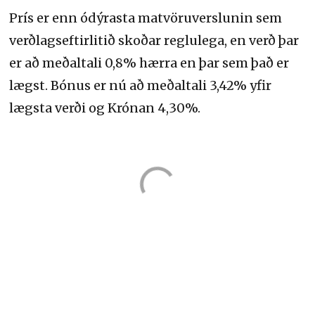
Prís er enn ódýrasta matvöruverslunin sem
verðlagseftirlitið skoðar reglulega, en verð þar
er að meðaltali 0,8% hærra en þar sem það er
lægst. Bónus er nú að meðaltali 3,42% yfir
lægsta verði og Krónan 4,30%.