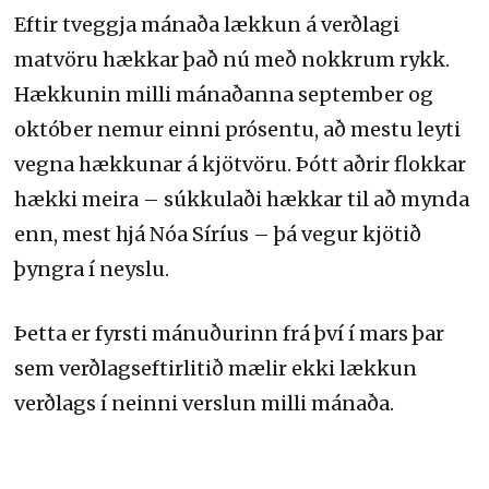
Eftir tveggja mánaða lækkun á verðlagi
matvöru hækkar það nú með nokkrum rykk.
Hækkunin milli mánaðanna september og
október nemur einni prósentu, að mestu leyti
vegna hækkunar á kjötvöru. Þótt aðrir flokkar
hækki meira – súkkulaði hækkar til að mynda
enn, mest hjá Nóa Síríus – þá vegur kjötið
þyngra í neyslu.
Þetta er fyrsti mánuðurinn frá því í mars þar
sem verðlagseftirlitið mælir ekki lækkun
verðlags í neinni verslun milli mánaða.