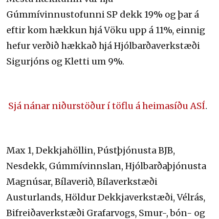
Gúmmívinnustofunni SP dekk 19% og þar á
eftir kom hækkun hjá Vöku upp á 11%, einnig
hefur verðið hækkað hjá Hjólbarðaverkstæði
Sigurjóns og Kletti um 9%.
Sjá nánar niðurstöður í töflu á heimasíðu ASÍ
.
Max 1, Dekkjahöllin, Pústþjónusta BJB,
Nesdekk, Gúmmívinnslan, Hjólbarðaþjónusta
Magnúsar, Bílaverið, Bílaverkstæði
Austurlands, Höldur Dekkjaverkstæði, Vélrás,
Bifreiðaverkstæði Grafarvogs, Smur-, bón- og