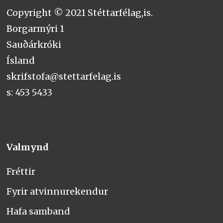
Copyright © 2021 Stéttarfélag,is.
Borgarmýri 1
Sauðárkróki
Ísland
skrifstofa@stettarfelag.is
s: 453 5433
Valmynd
Fréttir
Fyrir atvinnurekendur
Hafa samband