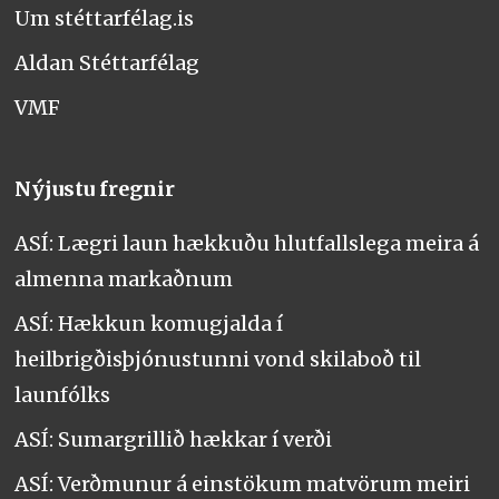
Um stéttarfélag.is
Aldan Stéttarfélag
VMF
Nýjustu fregnir
ASÍ: Lægri laun hækkuðu hlutfallslega meira á
almenna markaðnum
ASÍ: Hækkun komugjalda í
heilbrigðisþjónustunni vond skilaboð til
launfólks
ASÍ: Sumargrillið hækkar í verði
ASÍ: Verðmunur á einstökum matvörum meiri