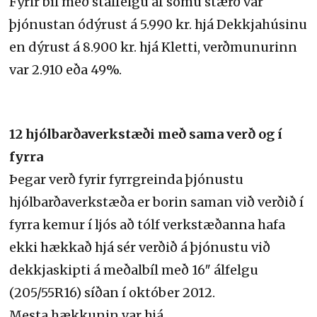
Fyrir bíl með stálfelgu af sömu stærð var
þjónustan ódýrust á 5.990 kr. hjá Dekkjahúsinu
en dýrust á 8.900 kr. hjá Kletti, verðmunurinn
var 2.910 eða 49%.
12 hjólbarðaverkstæði með sama verð og í
fyrra
Þegar verð fyrir fyrrgreinda þjónustu
hjólbarðaverkstæða er borin saman við verðið í
fyrra kemur í ljós að tólf verkstæðanna hafa
ekki hækkað hjá sér verðið á þjónustu við
dekkjaskipti á meðalbíl með 16″ álfelgu
(205/55R16) síðan í október 2012.
Mesta hækkunin var hjá