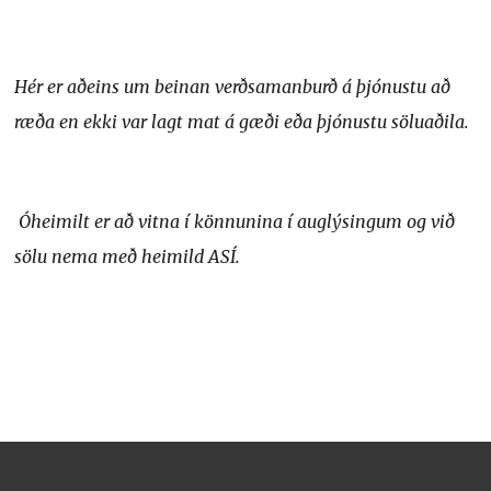
Hér er aðeins um beinan verðsamanburð á þjónustu að
ræða en ekki var lagt mat á gæði eða þjónustu söluaðila.
Óheimilt er að vitna í könnunina í auglýsingum og við
sölu nema með heimild ASÍ.