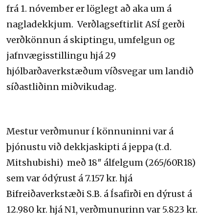
frá 1. nóvember er löglegt að aka um á
nagladekkjum. Verðlagseftirlit ASÍ gerði
verðkönnun á skiptingu, umfelgun og
jafnvægisstillingu hjá 29
hjólbarðaverkstæðum víðsvegar um landið
síðastliðinn miðvikudag.
Mestur verðmunur í könnuninni var á
þjónustu við dekkjaskipti á jeppa (t.d.
Mitshubishi) með 18″ álfelgum (265/60R18)
sem var ódýrust á 7.157 kr. hjá
Bifreiðaverkstæði S.B. á Ísafirði en dýrust á
12.980 kr. hjá N1, verðmunurinn var 5.823 kr.