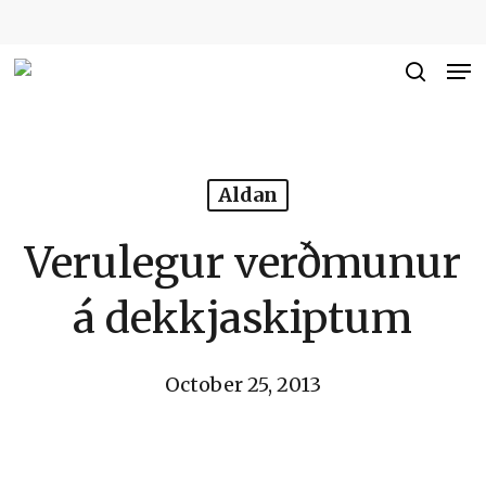
Skip
to
Me
Close
main
searc
Men
content
Aldan
Verulegur verðmunur
á dekkjaskiptum
October 25, 2013