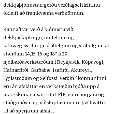
dekkjaþjónustan gerðu verðlagseftirlitinu
ókleift að framkvæma verðkönnun.
Kannað var verð á þjónustu við
dekkjaskiptingu, umfelgun og
jafnvægisstillingu á álfelgum og stálfelgum af
stærðum 14,15, 16 og 18″ á 29
hjólbarðaverkstæðum í Reykjavík, Kópavogi,
Hafnarfirði, Garðabæ, Ísafirði, Akureyri,
Egilsstöðum og Selfossi. Verðin í könnuninni
eru án afsláttar en verkstæðin bjóða upp á
margskonar afsætti t.d. FÍB, eldri borgara og
staðgreiðslu og viðskiptavinir eru því hvattir
til að spyrja um afslátt.