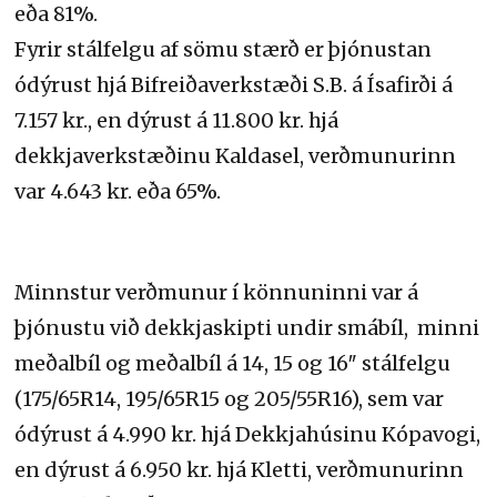
eða 81%.
Fyrir stálfelgu af sömu stærð er þjónustan
ódýrust hjá Bifreiðaverkstæði S.B. á Ísafirði á
7.157 kr., en dýrust á 11.800 kr. hjá
dekkjaverkstæðinu Kaldasel, verðmunurinn
var 4.643 kr. eða 65%.
Minnstur verðmunur í könnuninni var á
þjónustu við dekkjaskipti undir smábíl, minni
meðalbíl og meðalbíl á 14, 15 og 16″ stálfelgu
(175/65R14, 195/65R15 og 205/55R16), sem var
ódýrust á 4.990 kr. hjá Dekkjahúsinu Kópavogi,
en dýrust á 6.950 kr. hjá Kletti, verðmunurinn