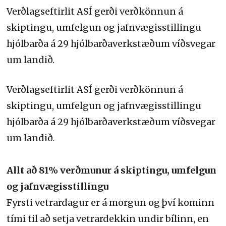
Verðlagseftirlit ASÍ gerði verðkönnun á
skiptingu, umfelgun og jafnvægisstillingu
hjólbarða á 29 hjólbarðaverkstæðum víðsvegar
um landið.
Verðlagseftirlit ASÍ gerði verðkönnun á
skiptingu, umfelgun og jafnvægisstillingu
hjólbarða á 29 hjólbarðaverkstæðum víðsvegar
um landið.
Allt að 81% verðmunur á skiptingu, umfelgun
og jafnvægisstillingu
Fyrsti vetrardagur er á morgun og því kominn
tími til að setja vetrardekkin undir bílinn, en