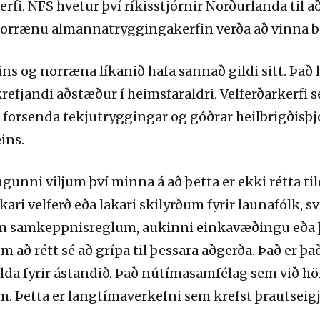
erfi. NFS hvetur því ríkisstjórnir Norðurlanda til 
öll. Norrænu almannatryggingakerfin verða að vinna 
s og norræna líkanið hafa sannað gildi sitt. Það
 krefjandi aðstæður í heimsfaraldri. Velferðarkerf
orsenda tekjutryggingar og góðrar heilbrigðisþj
ins.
unni viljum því minna á að þetta er ekki rétta tile
ari velferð eða lakari skilyrðum fyrir launafólk, 
samkeppnisreglum, aukinni einkavæðingu eða þ
um að rétt sé að grípa til þessara aðgerða. Það er þ
jalda fyrir ástandið. Það nútímasamfélag sem við
m. Þetta er langtímaverkefni sem krefst þrautseigj