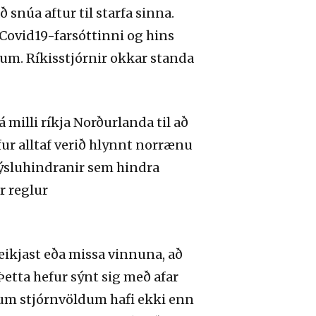
 snúa aftur til starfa sinna.
Covid19-farsóttinni og hins
um. Ríkisstjórnir okkar standa
 milli ríkja Norðurlanda til að
ur alltaf verið hlynnt norrænu
ýsluhindranir sem hindra
r reglur
veikjast eða missa vinnuna, að
Þetta hefur sýnt sig með afar
num stjórnvöldum hafi ekki enn