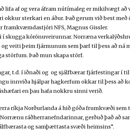
að lifa af og vera áfram nútímaleg er mikilvægt að v
ri okkur sterkari en áður. Það gerum við best me
ir framkvæmdastjóri NFS, Magnus Gissler.
ni í skugga kórónuveirunnar. Norræna verkalýðshre
agi og veiti þeim fjármunum sem þarf til þess að 
ga störfum. Það mun skapa störf.
gar, t.d. í iðnaði og og sjálfbærar fjárfestingar í t
 innviða hjálpar hagkerfum okkar til þess að k
shæfari en þau hafa nokkru sinni verið.
rra ríkja Norðurlanda á hið góða frumkvæði sem te
s, Norrænu ráðherranefndarinnar, gerðuð það að s
jálfbærasta og samþættasta svæði heimsins“.