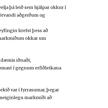
elja þá leið sem hjálpar okkur í
ð örvandi aðgerðum og
yfingin krefst þess að
ná markmiðum okkar um
il dæmis iðnaði,
omast í gegnum erfiðleikana
kið var í fyrrasumar, þegar
ameiginlegu markmiði að