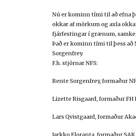
Nú er kominn tími til að efna þ
okkar af mörkum og axla okkar
fjárfestingar í grænum, samk
Það er kominn tími til þess að
Sorgenfrey.
F.h. stjórnar NFS:
Bente Sorgenfrey, formaður 
Lizette Risgaard, formaður F
Lars Qvistgaard, formaður A
Jarkko Eloranta, formaður SAK