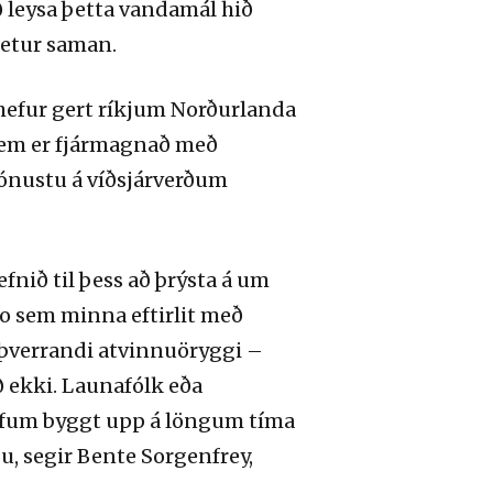
að leysa þetta vandamál hið
betur saman.
 hefur gert ríkjum Norðurlanda
i sem er fjármagnað með
ónustu á víðsjárverðum
fnið til þess að þrýsta á um
svo sem minna eftirlit með
verrandi atvinnuöryggi –
að ekki. Launafólk eða
 höfum byggt upp á löngum tíma
u, segir Bente Sorgenfrey,