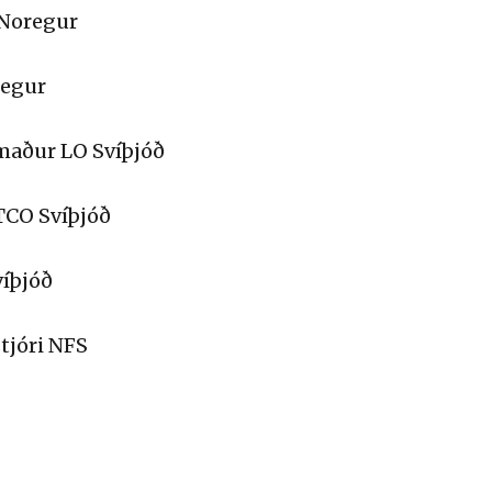
 Noregur
regur
maður LO Svíþjóð
TCO Svíþjóð
víþjóð
tjóri NFS