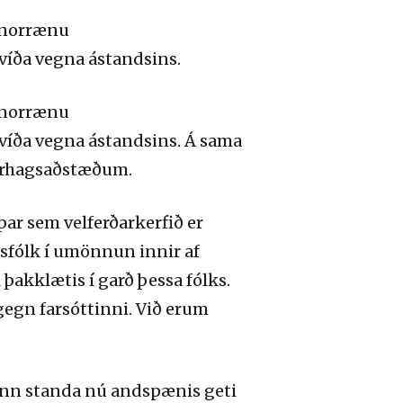
í norrænu
kvíða vegna ástandsins.
í norrænu
kvíða vegna ástandsins. Á sama
járhagsaðstæðum.
þar sem velferðarkerfið er
fsfólk í umönnun innir af
l þakklætis í garð þessa fólks.
 gegn farsóttinni. Við erum
inn standa nú andspænis geti