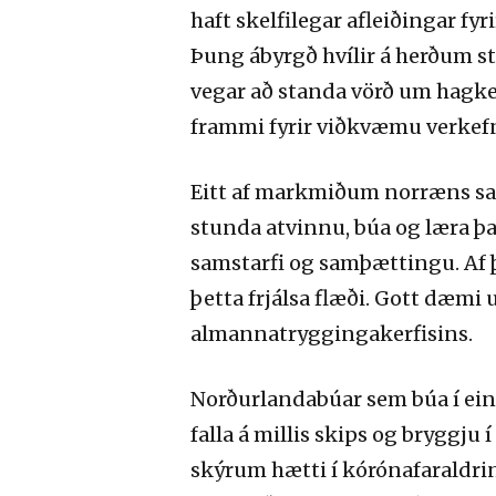
haft skelfilegar afleiðingar fyr
Þung ábyrgð hvílir á herðum st
vegar að standa vörð um hagke
frammi fyrir viðkvæmu verkefn
Eitt af markmiðum norræns samst
stunda atvinnu, búa og læra þa
samstarfi og samþættingu. Af 
þetta frjálsa flæði. Gott dæmi 
almannatryggingakerfisins.
Norðurlandabúar sem búa í einu 
falla á millis skips og bryggju
skýrum hætti í kórónafaraldri