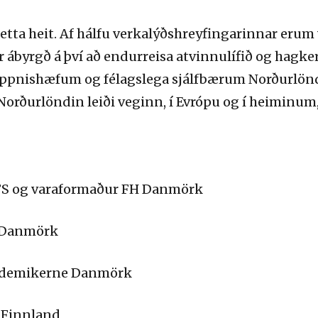
etta heit. Af hálfu verkalýðshreyfingarinnar erum v
 ábyrgð á því að endurreisa atvinnulífið og hagke
eppnishæfum og félagslega sjálfbærum Norðurlönd
 Norðurlöndin leiði veginn, í Evrópu og í heiminum
NFS og varaformaður FH Danmörk
H Danmörk
kademikerne Danmörk
 Finnland