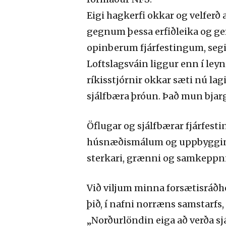
Eigi hagkerfi okkar og velferð 
gegnum þessa erfiðleika og ge
opinberum fjárfestingum, seg
Loftslagsváin liggur enn í ley
ríkisstjórnir okkar sæti nú l
sjálfbæra þróun. Það mun bjar
Öflugar og sjálfbærar fjárfestin
húsnæðismálum og uppbyggingu
sterkari, grænni og samkeppni
Við viljum minna forsætisráðhe
þið, í nafni norræns samstarf
„Norðurlöndin eiga að verða s