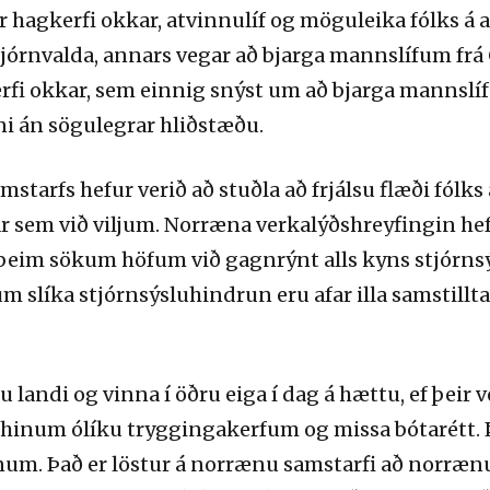
ir hagkerfi okkar, atvinnulíf og möguleika fólks á að
jórnvalda, annars vegar að bjarga mannslífum frá 
rfi okkar, sem einnig snýst um að bjarga mannslíf
i án sögulegrar hliðstæðu.
arfs hefur verið að stuðla að frjálsu flæði fólks á
r sem við viljum. Norræna verkalýðshreyfingin hef
þeim sökum höfum við gagnrýnt alls kyns stjórns
um slíka stjórnsýsluhindrun eru afar illa samstillta
landi og vinna í öðru eiga í dag á hættu, ef þeir 
 í hinum ólíku tryggingakerfum og missa bótarétt. 
num. Það er löstur á norrænu samstarfi að norræ