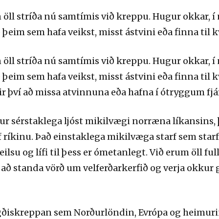
 öll stríða nú samtímis við kreppu. Hugur okkar, 
þeim sem hafa veikst, misst ástvini eða finna til 
 öll stríða nú samtímis við kreppu. Hugur okkar, 
þeim sem hafa veikst, misst ástvini eða finna til 
ir því að missa atvinnuna eða hafna í ótryggum f
ur sérstaklega ljóst mikilvægi norræna líkansins, 
 ríkinu. Það einstaklega mikilvæga starf sem star
ilsu og lífi til þess er ómetanlegt. Við erum öll ful
ð að standa vörð um velferðarkerfið og verja okkur
rigðiskreppan sem Norðurlöndin, Evrópa og heimur