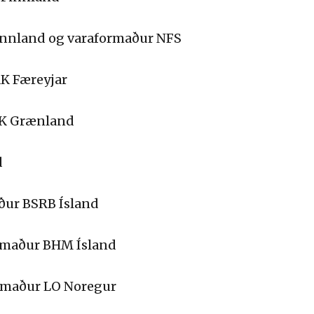
Finnland og varaformaður NFS
K Færeyjar
SIK Grænland
d
aður BSRB Ísland
ormaður BHM Ísland
ormaður LO Noregur