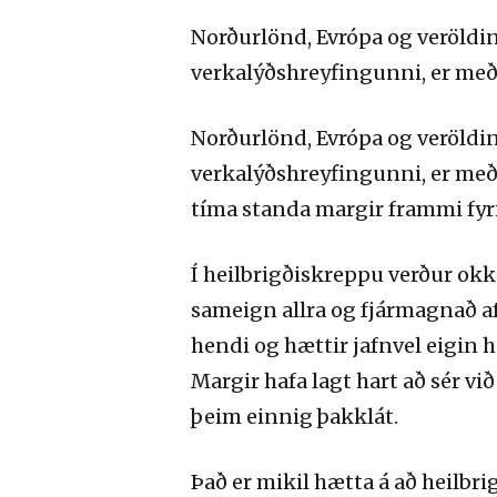
Norðurlönd, Evrópa og veröldin
verkalýðshreyfingunni, er með 
Norðurlönd, Evrópa og veröldin
verkalýðshreyfingunni, er með 
tíma standa margir frammi fyr
Í heilbrigðiskreppu verður okk
sameign allra og fjármagnað af
hendi og hættir jafnvel eigin he
Margir hafa lagt hart að sér vi
þeim einnig þakklát.
Það er mikil hætta á að heilb