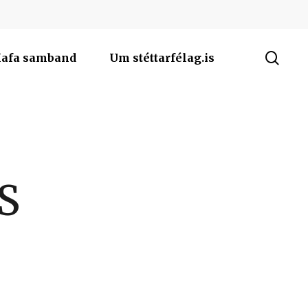
sea
afa samband
Um stéttarfélag.is
FS