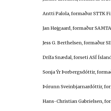
Antti Palola, formaður STTK 
Jan Højgaard, formaður SAMTA
Jess G. Berthelsen, formaður 
Drífa Snædal, forseti ASÍ Íslan
Sonja Ýr Þorbergsdóttir, form
Þórunn Sveinbjarnardóttir, f
Hans-Christian Gabrielsen, f