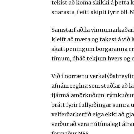
tekist að koma skikki á þetta k
snarasta, í eitt skipti fyrir 
Samstarf aðila vinnumarkaðarin
kleift að mæta og takast á við
skattpeningum borgaranna er f
tímum, óháð tekjum hvers og e
Við í norrænu verkalýðshreyfing
afnám reglna sem stuðlar að lak
fjármálamörkuðum, rýmkuðum 
þrátt fyrir fullyrðingar sumra 
velferðarkerfið eiga ekki að g
verður að vera nútímalegt áfra
formaður NFS.