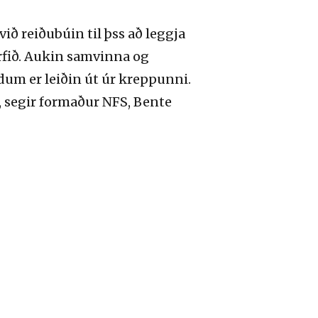
ið reiðubúin til þss að leggja
rfið. Aukin samvinna og
um er leiðin út úr kreppunni.
, segir formaður NFS, Bente