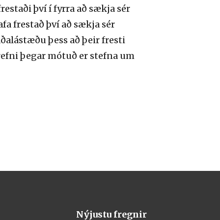
staði því í fyrra að sækja sér
fa frestað því að sækja sér
alástæðu þess að þeir fresti
refni þegar mótuð er stefna um
Nýjustu fregnir