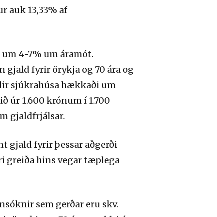
r auk 13,33% af
 um 4-7% um áramót.
gjald fyrir örykja og 70 ára og
dir sjúkrahúsa hækkaði um
dið úr 1.600 krónum í 1.700
 gjaldfrjálsar.
 gjald fyrir þessar aðgerði
i greiða hins vegar tæplega
nsóknir sem gerðar eru skv.