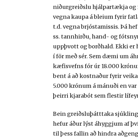
niðurgreiðslu hjálpartækja og
vegna kaupa á bleium fyrir fa
t.d. vegna brjóstamissis. Þá h
ss. tannhirðu, hand- og fótsny
uppþvott og borðhald. Ekki e
í för með sér. Sem dæmi um áhr
kæfisvefns fór úr 18.000 krónu
bent á að kostnaður fyrir veik
5.000 krónum á mánuði en var 
þeirri kjarabót sem flestir líf
Bein greiðsluþátttaka sjúklin
hefur áður lýst áhyggjum af þv
til þess fallin að hindra aðge