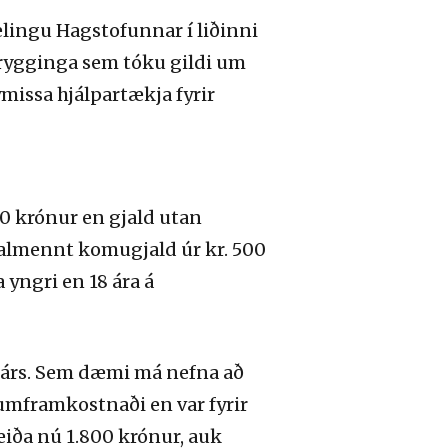
lingu Hagstofunnar í liðinni
trygginga sem tóku gildi um
missa hjálpartækja fyrir
0 krónur en gjald utan
i almennt komugjald úr kr. 500
 yngri en 18 ára á
 árs. Sem dæmi má nefna að
umframkostnaði en var fyrir
eiða nú 1.800 krónur, auk