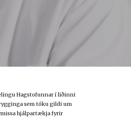
lingu Hagstofunnar í liðinni
trygginga sem tóku gildi um
missa hjálpartækja fyrir