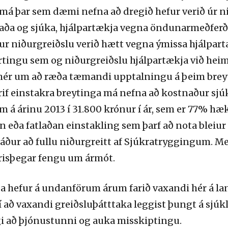
 má þar sem dæmi nefna að dregið hefur verið úr 
tlaða og sjúka, hjálpartækja vegna öndunarmeðferð
efur niðurgreiðslu verið hætt vegna ýmissa hjálpa
rtingu sem og niðurgreiðslu hjálpartækja við heimi
r hér um að ræða tæmandi upptalningu á þeim bre
if einstakra breytinga má nefna að kostnaður sjú
m á árinu 2013 í 31.800 krónur í ár, sem er 77% hæ
an eða fatlaðan einstakling sem þarf að nota bleiu
áður að fullu niðurgreitt af Sjúkratryggingum. Me
eyrisþegar fengu um ármót.
ga hefur á undanförum árum farið vaxandi hér á l
í að vaxandi greiðsluþátttaka leggist þungt á sjúk
ngi að þjónustunni og auka misskiptingu.