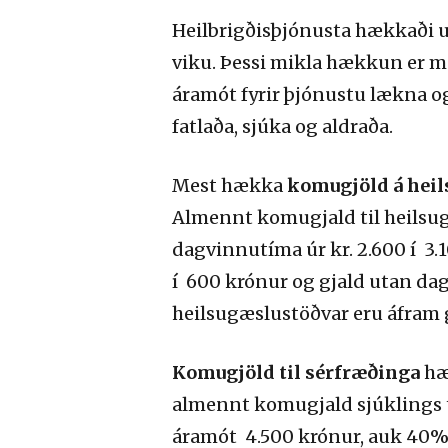
Heilbrigðisþjónusta hækkaði u
viku. Þessi mikla hækkun er m
áramót fyrir þjónustu lækna og
fatlaða, sjúka og aldraða.
Mest hækka
komugjöld á hei
Almennt komugjald til heilsug
dagvinnutíma úr kr. 2.600 í 3.
í 600 krónur og gjald utan dag
heilsugæslustöðvar eru áfram g
Komugjöld til sérfræðinga
hæ
almennt komugjald sjúklings t
áramót 4.500 krónur, auk 40% a