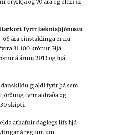
 öryrkja og 70 ára og eldri úr
tttarkort fyrir læknisþjónustu
-66 ára einstaklinga er nú
fyrra 31.100 krónur. Hjá
ónur á árinu 2013 og hjá
nskildu gjaldi fyrir þá sem
fjórðung fyrir aldraða og
30 skipti.
elda athafnir daglegs lífs hjá
eytingar á reglum um