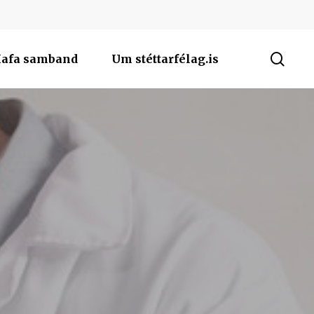
sea
afa samband
Um stéttarfélag.is