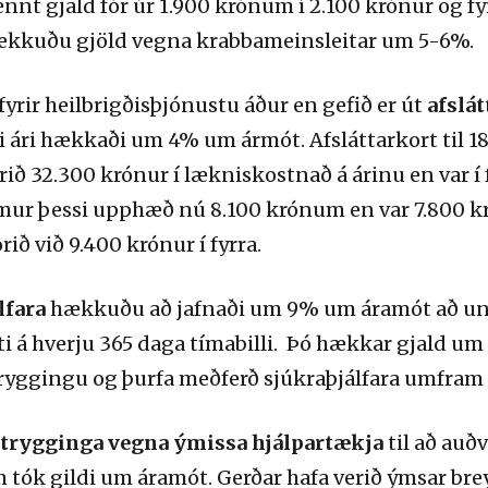
 gjald fór úr 1.900 krónum í 2.100 krónur og fyrir
hækkuðu gjöld vegna krabbameinsleitar um 5-6%.
yrir heilbrigðisþjónustu áður en gefið er út
afslá
 ári hækkaði um 4% um ármót. Afsláttarkort til 18
rið 32.300 krónur í lækniskostnað á árinu en var í 
emur þessi upphæð nú 8.100 krónum en var 7.800 kr
ð við 9.400 krónur í fyrra.
lfara
hækkuðu að jafnaði um 9% um áramót að unda
 á hverju 365 daga tímabilli. Þó hækkar gjald um 
tryggingu og þurfa meðferð sjúkraþjálfara umfram 
atrygginga vegna ýmissa hjálpartækja
til að auðv
tók gildi um áramót. Gerðar hafa verið ýmsar br