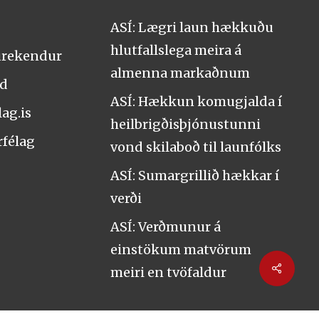
ASÍ: Lægri laun hækkuðu
hlutfallslega meira á
urekendur
almenna markaðnum
nd
ASÍ: Hækkun komugjalda í
ag.is
heilbrigðisþjónustunni
rfélag
vond skilaboð til launfólks
ASÍ: Sumargrillið hækkar í
verði
ASÍ: Verðmunur á
einstökum matvörum
Share
meiri en tvöfaldur