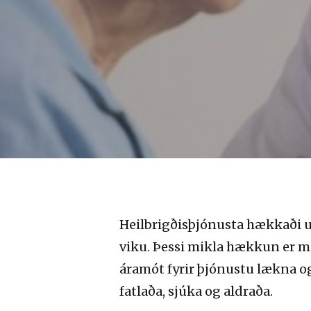
Heilbrigðisþjónusta hækkaði u
viku. Þessi mikla hækkun er m
áramót fyrir þjónustu lækna og
fatlaða, sjúka og aldraða.