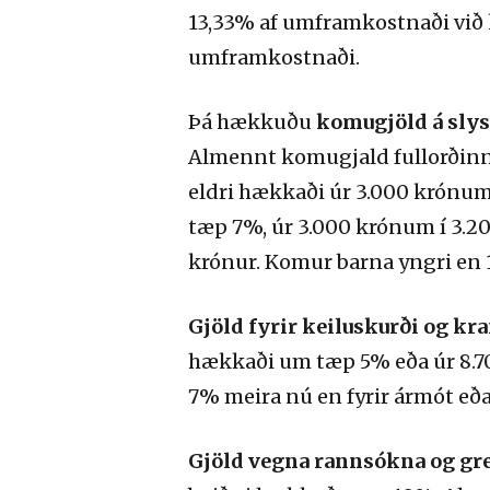
13,33% af umframkostnaði við 
umframkostnaði.
Þá hækkuðu
komugjöld á slys
Almennt komugjald fullorðinna 
eldri hækkaði úr 3.000 krónu
tæp 7%, úr 3.000 krónum í 3.200
krónur. Komur barna yngri en 1
Gjöld fyrir keiluskurði og k
hækkaði um tæp 5% eða úr 8.700
7% meira nú en fyrir ármót eða 
Gjöld vegna rannsókna og gr