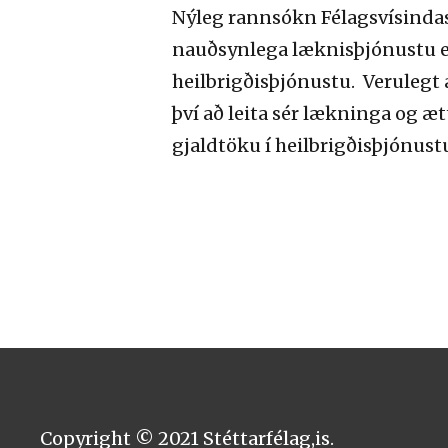
Nýleg rannsókn Félagsvísindast
nauðsynlega læknisþjónustu en ö
heilbrigðisþjónustu. Verulegt 
því að leita sér lækninga og 
gjaldtöku í heilbrigðisþjónust
Copyright © 2021 Stéttarfélag,is.