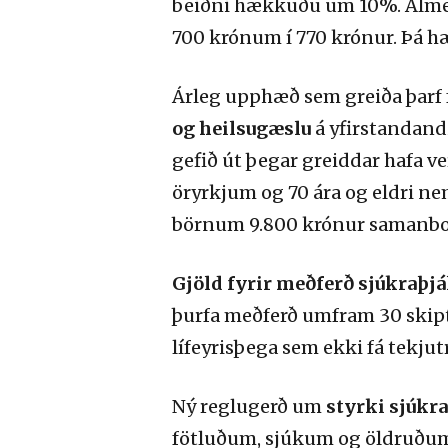
beiðni hækkuðu um 10%. Almennt
700 krónum í 770 krónur. Þá 
Árleg upphæð sem greiða þarf f
og heilsugæslu
á yfirstandandi
gefið út þegar greiddar hafa ve
öryrkjum og 70 ára og eldri n
börnum 9.800 krónur samanbori
Gjöld fyrir meðferð sjúkraþjá
þurfa meðferð umfram 30 skipti
lífeyrisþega sem ekki fá tekju
Ný reglugerð um
styrki sjúkr
fötluðum, sjúkum og öldruðum 