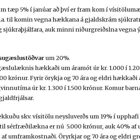
m tæp 5% í janúar að því er fram kom í vísitölumæ
.a. til komin vegna hækkana á gjaldskrám sjúkra
 sjúkraþjálfara, auk minni niðurgreiðslna vegna ý
lsugæslustöðvar
um 20%.
æslulæknis hækkaði um áramót úr kr. 1.000 í 1.20
100 krónur. Fyrir örykja og 70 ára og eldri hækkað
vinnutíma úr kr. 1.300 í 1.500 krónur. Komur barna
jaldfrjálsar.
kkuðu skv. vísitölu neysluverðs um 19% í upphafi
il sérfræðilækna er nú 5.000 krónur, auk 40% af 
f umframkostnaði. Öryrkjar og 70 ára og eldri gr