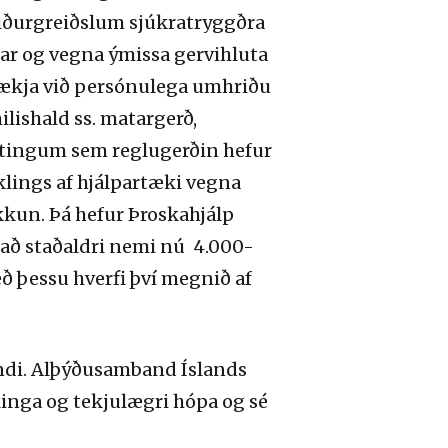
niðurgreiðslum sjúkratryggðra
ar og vegna ýmissa gervihluta
rtækja við persónulega umhriðu
lishald ss. matargerð,
ytingum sem reglugerðin hefur
klings af hjálpartæki vegna
kkun. Þá hefur Þroskahjálp
r að staðaldri nemi nú 4.000-
ð þessu hverfi því megnið af
andi. Alþýðusamband Íslands
linga og tekjulægri hópa og sé