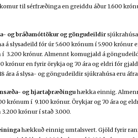
komur til sérfræðinga en greiddu áður 1.600 krónu
a- og bráðamóttökur og göngudeildir
sjúkrahúsa
á slysadeild fór úr 5.600 krónum í 5.900 krónur en 
m í 3.200 krónur. Almennt komugjald á göngudeil
 krónur en fyrir örykja og 70 ára og eldri fór gjal
8 ára á slysa- og göngudeildir sjúkrahúsa eru áfram
ransæða- og hjartaþræðingu
hækka einnig. Almennt
 krónum í 9.100 krónur. Örykjar og 70 ára og eldr
3.200 krónur í stað 3.000.
eininga
hækkuð einnig umtalsvert. Gjöld fyrir ran