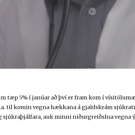
m tæp 5% í janúar að því er fram kom í vísitölumæ
.a. til komin vegna hækkana á gjaldskrám sjúkra
 sjúkraþjálfara, auk minni niðurgreiðslna vegna ý