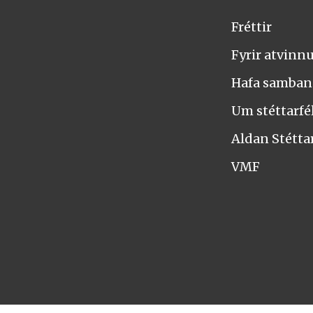
Fréttir
Fyrir atvinn
Hafa samba
Um stéttarfél
Aldan Stétta
VMF