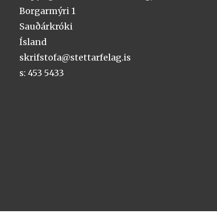
Borgarmýri 1
Sauðárkróki
Ísland
skrifstofa@stettarfelag.is
s: 453 5433