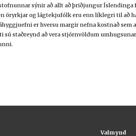
ofnunnar sýnir að allt að þriðjungur Íslendinga fre
ryrkjar og lágtekjufólk eru enn líklegri til að ha
áhyggjuefni er hversu margir nefna kostnað sem að
ætti sú staðreynd að vera stjórnvöldum umhugsuna
unni.
Valmynd