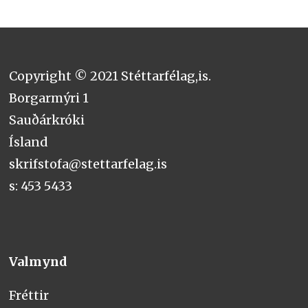
Copyright © 2021 Stéttarfélag,is.
Borgarmýri 1
Sauðárkróki
Ísland
skrifstofa@stettarfelag.is
s: 453 5433
Valmynd
Fréttir