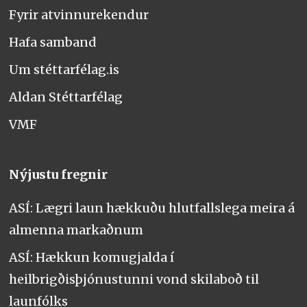
Fyrir atvinnurekendur
Hafa samband
Um stéttarfélag.is
Aldan Stéttarfélag
VMF
Nýjustu fregnir
ASÍ: Lægri laun hækkuðu hlutfallslega meira á
almenna markaðnum
ASÍ: Hækkun komugjalda í
heilbrigðisþjónustunni vond skilaboð til
launfólks