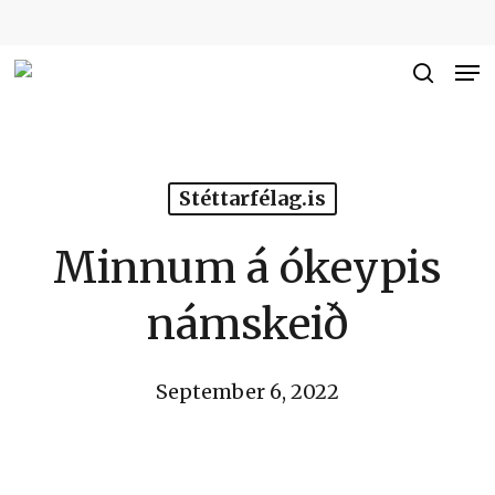
Skip
to
Me
Close
main
searc
Men
content
Stéttarfélag.is
Minnum á ókeypis
námskeið
September 6, 2022