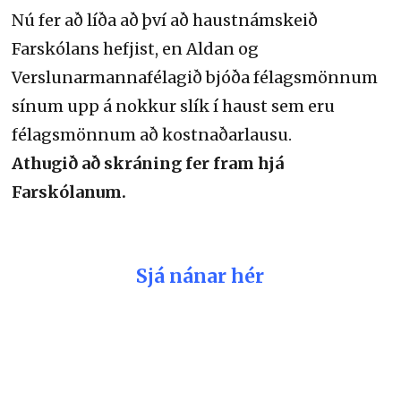
Nú fer að líða að því að haustnámskeið
Farskólans hefjist, en Aldan og
Verslunarmannafélagið bjóða félagsmönnum
sínum upp á nokkur slík í haust sem eru
félagsmönnum að kostnaðarlausu.
Athugið að skráning fer fram hjá
Farskólanum.
Sjá nánar hér